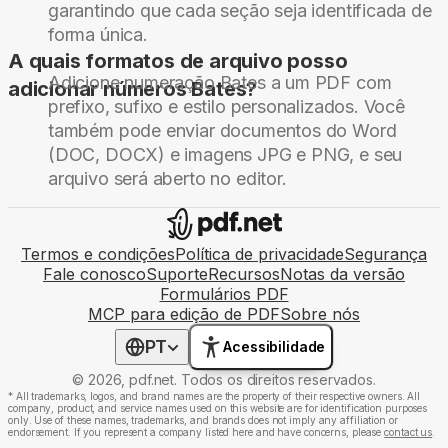
garantindo que cada seção seja identificada de
forma única.
A quais formatos de arquivo posso
Adicione numeração Bates a um PDF com
adicionar números Bates?
prefixo, sufixo e estilo personalizados. Você
também pode enviar documentos do Word
(DOC, DOCX) e imagens JPG e PNG, e seu
arquivo será aberto no editor.
Termos e condições
Política de privacidade
Segurança
Fale conosco
Suporte
Recursos
Notas da versão
Formulários PDF
MCP para edição de PDF
Sobre nós
PT
Acessibilidade
© 2026, pdf.net. Todos os direitos reservados.
*
All trademarks, logos, and brand names are the property of their respective owners. All
company, product, and service names used on this website are for identification purposes
only. Use of these names, trademarks, and brands does not imply any affiliation or
endorsement. If you represent a company listed here and have concerns, please
contact us
.