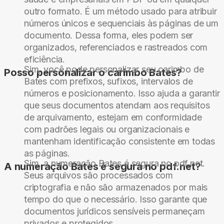
outro formato. É um método usado para atribuir
números únicos e sequenciais às páginas de um
documento. Dessa forma, eles podem ser
organizados, referenciados e rastreados com
eficiência.
Sim, você pode personalizar seu carimbo de
Posso personalizar o carimbo Bates?
Bates com prefixos, sufixos, intervalos de
números e posicionamento. Isso ajuda a garantir
que seus documentos atendam aos requisitos
de arquivamento, estejam em conformidade
com padrões legais ou organizacionais e
mantenham identificação consistente em todas
as páginas.
Sim, a numeração Bates é segura no pdf.net.
A numeração Bates é segura no pdf.net?
Seus arquivos são processados com
criptografia e não são armazenados por mais
tempo do que o necessário. Isso garante que
documentos jurídicos sensíveis permaneçam
privados e protegidos.