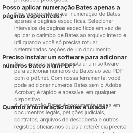
Posso aplicar numeração Bates apenas a
Sim, você pode aplicar numeração de Bates
páginas específicas?
apenas a páginas específicas. Selecionar
intervalos de páginas específicos em vez de
aplicar o carimbo de Bates ao arquivo inteiro é
útil quando você só precisa rotular
determinadas seções de um documento.
Preciso instalar um software para adicionar
Não, você não precisa instalar um software
números Bates a um PDF?
para adicionar números de Bates ao seu PDF
com o pdf.net. Com nossa ferramenta, você
pode adicionar números Bates sem o Adobe
Acrobat; é rápido e acessível em qualquer
dispositivo.
A numeração Bates é comumente usada em
Quando a numeração Bates é usada?
documentos legais, petições judiciais,
contratos, arquivos de descoberta e outros
registros oficiais nos quais a referência precisa