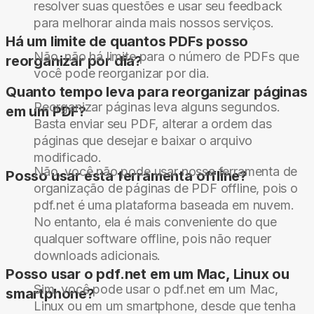
resolver suas questões e usar seu feedback
para melhorar ainda mais nossos serviços.
Há um limite de quantos PDFs posso
Não, não há limite para o número de PDFs que
reorganizar por dia?
você pode reorganizar por dia.
Quanto tempo leva para reorganizar páginas
Reorganizar páginas leva alguns segundos.
em um PDF?
Basta enviar seu PDF, alterar a ordem das
páginas que desejar e baixar o arquivo
modificado.
Não, você não pode usar nossa ferramenta de
Posso usar esta ferramenta offline?
organização de páginas de PDF offline, pois o
pdf.net é uma plataforma baseada em nuvem.
No entanto, ela é mais conveniente do que
qualquer software offline, pois não requer
downloads adicionais.
Posso usar o pdf.net em um Mac, Linux ou
Sim, você pode usar o pdf.net em um Mac,
smartphone?
Linux ou em um smartphone, desde que tenha