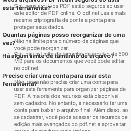
Sim, seus arquivos PDF estão seguros ao usar
esta ferramenta?
este editor de PDF online. O pdf.net usa a mais
recente criptografia de ponta a ponta para
proteger seus dados.
Quantas páginas posso reorganizar de uma
Não há limite para o número de páginas que
vez?
você pode reorganizar.
Sim, há um limite de tamanho de arquivo de 500
Há algum limite de tamanho de arquivo?
MB para os documentos que você pode editar
no pdf.net.
Preciso criar uma conta para usar esta
Não, você não precisa criar uma conta para
ferramenta?
usar esta ferramenta para organizar páginas de
PDF. A maioria dos recursos está disponível
sem cadastro. No entanto, é necessário ter uma
conta para baixar o arquivo final. Além disso, ao
se cadastrar, você pode acessar os recursos de
edição mais avançados do pdf.net e aproveitar