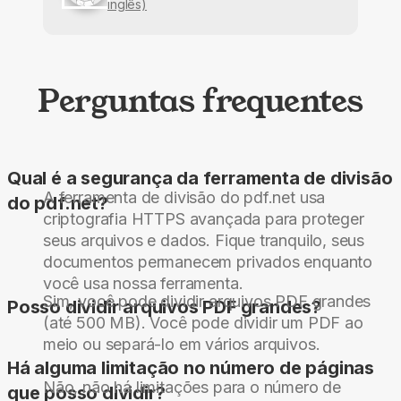
inglês)
Perguntas frequentes
Qual é a segurança da ferramenta de divisão
A ferramenta de divisão do pdf.net usa
do pdf.net?
criptografia HTTPS avançada para proteger
seus arquivos e dados. Fique tranquilo, seus
documentos permanecem privados enquanto
você usa nossa ferramenta.
Sim, você pode dividir arquivos PDF grandes
Posso dividir arquivos PDF grandes?
(até 500 MB). Você pode dividir um PDF ao
meio ou separá-lo em vários arquivos.
Há alguma limitação no número de páginas
Não, não há limitações para o número de
que posso dividir?