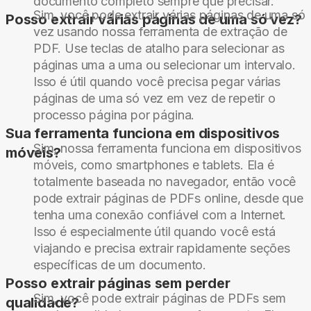
documento completo sempre que precisar.
Sim, você pode extrair várias páginas de uma só
Posso extrair várias páginas de uma só vez?
vez usando nossa ferramenta de extração de
PDF. Use teclas de atalho para selecionar as
páginas uma a uma ou selecionar um intervalo.
Isso é útil quando você precisa pegar várias
páginas de uma só vez em vez de repetir o
processo página por página.
Sua ferramenta funciona em dispositivos
Sim, nossa ferramenta funciona em dispositivos
móveis?
móveis, como smartphones e tablets. Ela é
totalmente baseada no navegador, então você
pode extrair páginas de PDFs online, desde que
tenha uma conexão confiável com a Internet.
Isso é especialmente útil quando você está
viajando e precisa extrair rapidamente seções
específicas de um documento.
Posso extrair páginas sem perder
Sim, você pode extrair páginas de PDFs sem
qualidade?