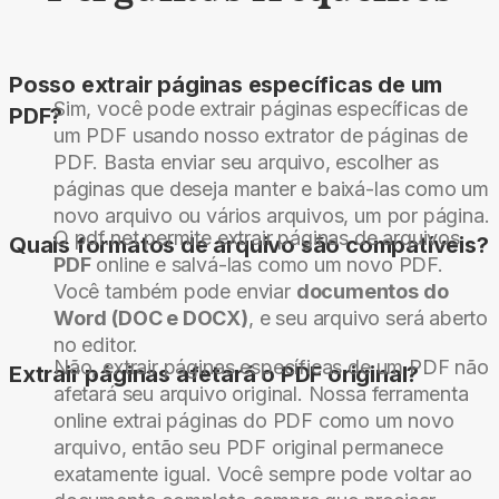
Posso extrair páginas específicas de um
Sim, você pode extrair páginas específicas de
PDF?
um PDF usando nosso extrator de páginas de
PDF. Basta enviar seu arquivo, escolher as
páginas que deseja manter e baixá-las como um
novo arquivo ou vários arquivos, um por página.
O pdf.net permite extrair páginas de arquivos
Quais formatos de arquivo são compatíveis?
PDF
online e salvá-las como um novo PDF.
Você também pode enviar
documentos do
Word (DOC e DOCX)
, e seu arquivo será aberto
no editor.
Não, extrair páginas específicas de um PDF não
Extrair páginas afetará o PDF original?
afetará seu arquivo original. Nossa ferramenta
online extrai páginas do PDF como um novo
arquivo, então seu PDF original permanece
exatamente igual. Você sempre pode voltar ao