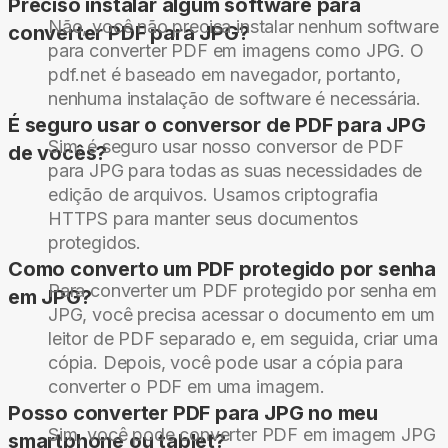
Preciso instalar algum software para
Não, você não precisa instalar nenhum software
converter PDF para JPG?
para converter PDF em imagens como JPG. O
pdf.net é baseado em navegador, portanto,
nenhuma instalação de software é necessária.
É seguro usar o conversor de PDF para JPG
Sim, é seguro usar nosso conversor de PDF
de vocês?
para JPG para todas as suas necessidades de
edição de arquivos. Usamos criptografia
HTTPS para manter seus documentos
protegidos.
Como converto um PDF protegido por senha
Para converter um PDF protegido por senha em
em JPG?
JPG, você precisa acessar o documento em um
leitor de PDF separado e, em seguida, criar uma
cópia. Depois, você pode usar a cópia para
converter o PDF em uma imagem.
Posso converter PDF para JPG no meu
Sim, você pode converter PDF em imagem JPG
smartphone ou tablet?