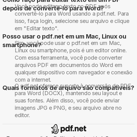
Você pode editar o texto no PDF após
depois de convertê-lo para Word?
convertê-lo para Word usando a pdf.net. Para
isso, faça login, selecione seu arquivo e clique
em "Editar texto".
Posso usar o pdf.net em um Mac, Linux ou
Sim, você pode usar o pdf.net em um Mac,
smartphone?
Linux ou smartphone, pois é um editor online.
Com essa ferramenta, você pode converter
arquivos PDF em documentos do Word em
qualquer dispositivo com navegador e conexão
com a internet.
O pdf.net oferece suporte à conversão de PDF
Quais formatos de arquivo são compatíveis?
para Word (DOCX), mantendo seu layout e
suas fontes. Além disso, você pode enviar
imagens JPG e PNG, e seu arquivo abre no
editor.