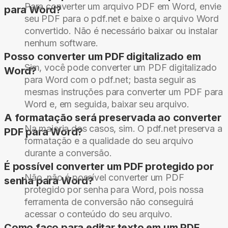
Para converter um arquivo PDF em Word, envie
para Word?
seu PDF para o pdf.net e baixe o arquivo Word
convertido. Não é necessário baixar ou instalar
nenhum software.
Posso converter um PDF digitalizado em
Sim, você pode converter um PDF digitalizado
Word?
para Word com o pdf.net; basta seguir as
mesmas instruções para converter um PDF para
Word e, em seguida, baixar seu arquivo.
A formatação será preservada ao converter
Na maioria dos casos, sim. O pdf.net preserva a
PDF para Word?
formatação e a qualidade do seu arquivo
durante a conversão.
É possível converter um PDF protegido por
Não, não é possível converter um PDF
senha para Word?
protegido por senha para Word, pois nossa
ferramenta de conversão não conseguirá
acessar o conteúdo do seu arquivo.
Como faço para editar texto em um PDF