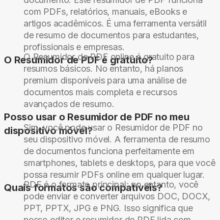
com PDFs, relatórios, manuais, eBooks e
artigos acadêmicos. É uma ferramenta versátil
de resumo de documentos para estudantes,
profissionais e empresas.
O Resumidor de PDF online é gratuito para
O Resumidor de PDF é gratuito?
resumos básicos. No entanto, há planos
premium disponíveis para uma análise de
documentos mais completa e recursos
avançados de resumo.
Posso usar o Resumidor de PDF no meu
Sim, você pode usar o Resumidor de PDF no
dispositivo móvel?
seu dispositivo móvel. A ferramenta de resumo
de documentos funciona perfeitamente em
smartphones, tablets e desktops, para que você
possa resumir PDFs online em qualquer lugar.
PDF é o formato principal; no entanto, você
Quais formatos são compatíveis?
pode enviar e converter arquivos DOC, DOCX,
PPT, PPTX, JPG e PNG. Isso significa que
nosso editor e resumidor de PDF lida com