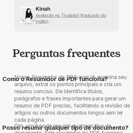
Kinah
Avaliação no Trustpilot (traduzido do
inglês)
Perguntas frequentes
Nosso Resumidor de PDF com IA examina seu
Como o Resumidor de PDF funciona?
arquivo, extrai os pontos principais e cria um
resumo conciso. Ele identifica títulos,
parágrafos e frases importantes para gerar um
resumo de PDF preciso, facilitando a revisão de
artigos ou outros documentos longos sem ler
cada página.
Sim, você pode resumir qualquer tipo de
Posso resumir qualquer tipo de documento?
documento. Este resumidor de PDF funciona