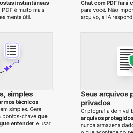
ostas instantâneas
Chat com PDF fará 
 PDF é muito mais
para você. Não impo
ealmente útil.
arquivo, a IA respon
s, simples
Seus arquivos
privados
termos técnicos
em simples. Gere
Criptografia de níve
m pontos-chave
que
arquivos protegido
gue entender
e usar.
nunca armazena dado
o que acontece no se