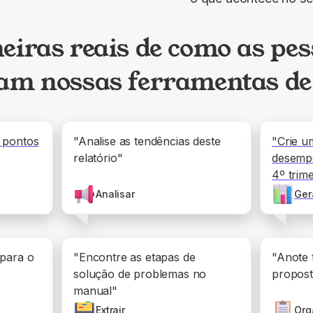
iras reais de como as pe
am nossas ferramentas de
 pontos
"Analise as tendências deste
"Crie u
relatório"
desemp
4º trim
Analisar
Ger
 para o
"Encontre as etapas de
"Anote 
solução de problemas no
propost
manual"
Extrair
Org