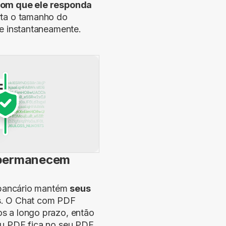
com que ele responda
rta o tamanho do
de instantaneamente.
 permanecem
l bancário mantém
seus
s
. O Chat com PDF
s a longo prazo, então
u PDF fica no seu PDF.