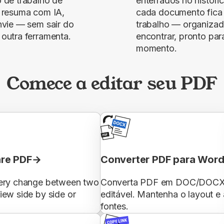
o de trabalho de
enterrados no históri
e resuma com IA,
cada documento fica
envie — sem sair do
trabalho — organizad
 outra ferramenta.
encontrar, pronto para
momento.
Comece a editar seu PDF
re PDF
Converter PDF para Wor
ery change between two
Converta PDF em DOC/DOC
iew side by side or
editável. Mantenha o layout e 
fontes.