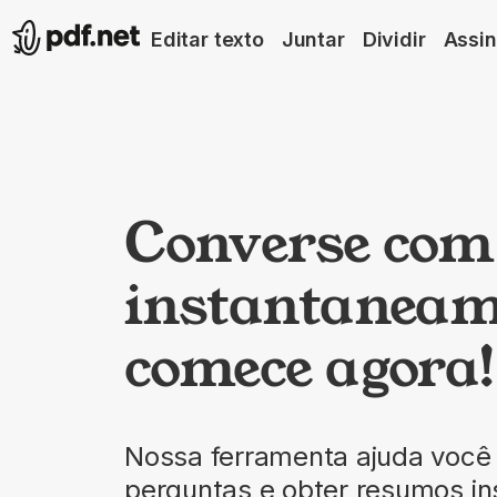
Editar texto
Juntar
Dividir
Assin
Converse com
instantaneame
comece agora
Nossa ferramenta ajuda você
perguntas e obter resumos ins