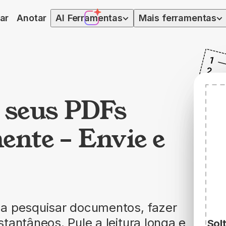
ar
Anotar
AI
Ferramentas
Mais ferramentas
 seus PDFs
nte – Envie e
!
 a pesquisar documentos, fazer
tantâneos. Pule a leitura longa e
Sol