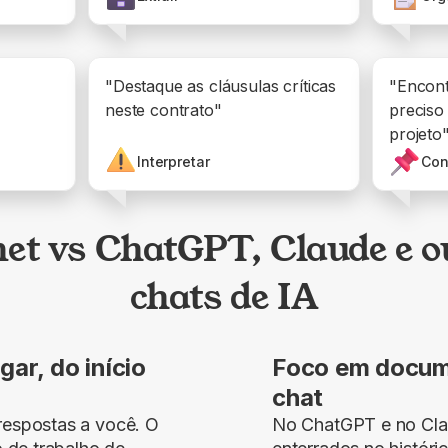
"Destaque as cláusulas críticas
"Encont
neste contrato"
preciso
projeto
Interpretar
Con
net vs ChatGPT, Claude e o
chats de IA
ar, do início
Foco em docum
chat
espostas a você. O
No ChatGPT e no Clau