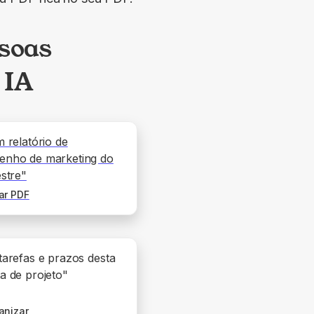
ssoas
 IA
m relatório de
enho de marketing do
estre"
ar PDF
tarefas e prazos desta
a de projeto"
anizar