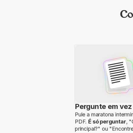
Co
Pergunte em vez 
Pule a maratona intermi
PDF.
É só perguntar
, 
principal?" ou "Encontr