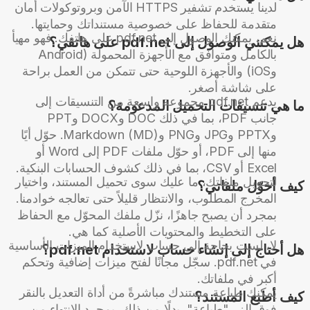
لدينا يستخدم تشفير HTTPS الآمن وبروتوكولات أمان
متقدمة للحفاظ على خصوصية مستنداتك وحمايتها.
نعم، يمكنك الوصول إلى pdf.net على هاتفك. فهو مهيأ
هل يمكنني الوصول إلى pdf.net على هاتفي؟
بالكامل ومتوافق مع الأجهزة المحمولة (Android
وiOS) والأجهزة اللوحية حتى تتمكن من العمل براحة
على شاشة أصغر.
يدعم pdf.net مجموعة واسعة من التنسيقات إلى
ما هي تنسيقات التحميل المدعومة؟
جانب PDF، بما في ذلك DOC وDOCX وPPT
وPPTX وJPG وPNG وMarkdown (MD). حوّل أيًا
منها إلى PDF، أو حوّل ملفات PDF إلى Word أو
Excel أو CSV، بما في ذلك كشوف الحسابات البنكية.
لتحويل ملفاتك، ما عليك سوى تحميل المستند، واختيار
كيف أحوّل ملفاتي؟
المخرج المطلوب، والانتظار قليلاً حتى تعالجه خوادمنا.
بمجرد أن يصبح جاهزًا، نزّل ملفك المحوّل مع الحفاظ
على التخطيط والمحتويات الأصلية كما هي.
لا، لست بحاجة إلى حساب لاستخدام الميزات الأساسية
هل أحتاج إلى إنشاء حساب لاستخدام pdf.net؟
في pdf.net. سجّل مجانًا لفتح ميزات إضافية وتحكم
أكبر في ملفاتك.
يمكنك طباعة مستندك مباشرةً من أداة التعديل بالنقر
كيف أطبع المستند؟
فوق الزر "طباعة". بدلًا من ذلك، بمجرد الانتهاء من