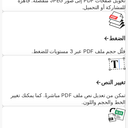
تحويل صفحات PDF إلى صور JPEG منفصلة. جاهزة
للمشاركة أو التحميل.
الضغط
قلّل حجم ملف PDF عبر 3 مستويات للضغط.
تغيير النص
تمكن من تعديل نص ملف PDF مباشرةً. كما يمكنك تغيير
الخط والحجم واللون.