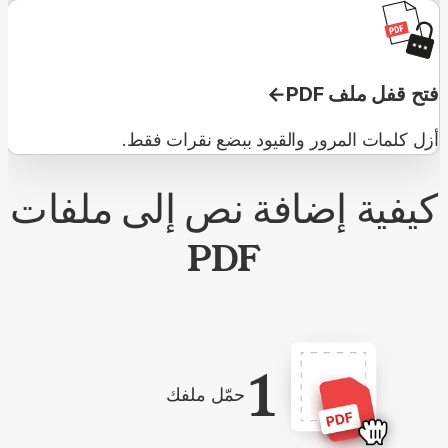
فتح قفل ملف PDF
أزل كلمات المرور والقيود ببضع نقرات فقط.
كيفية إضافة نص إلى ملفات
PDF
1
حمّل ملفك