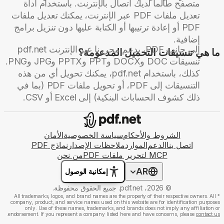
متصفح طالما لديك اتصال بالإنترنت. باستخدام أداة
تعديل ملفات PDF عبر الإنترنت، يمكنك تعديل ملفات
PDF أو إعادة ترتيبها أو الكتابة عليها دون تنزيل برامج
إضافية.
إلى جانب PDF، يدعم محررنا عبر الإنترنت pdf.net
ما هي تنسيقات التحميل المدعومة؟
تنسيقات DOC وDOCX وPPT وPPTX وJPG وPNG.
كذلك، باستخدام pdf.net، يمكنك تحويل أي من هذه
التنسيقات إلى PDF، أو تحويل ملفات PDF (بما في
ذلك كشوف الحسابات البنكية) إلى Excel أو CSV.
الشروط والأحكام
سياسة الخصوصية
الأمان
اتصل بنا
الدعم
الموارد
ملاحظات الإصدار
نماذج PDF
MCP لتحرير ملفات PDF
من نحن
AR
إمكانية الوصول
© 2026، pdf.net. جميع الحقوق محفوظة.
All trademarks, logos, and brand names are the property of their respective owners. All
*
company, product, and service names used on this website are for identification purposes
only. Use of these names, trademarks, and brands does not imply any affiliation or
.
endorsement. If you represent a company listed here and have concerns, please
contact us