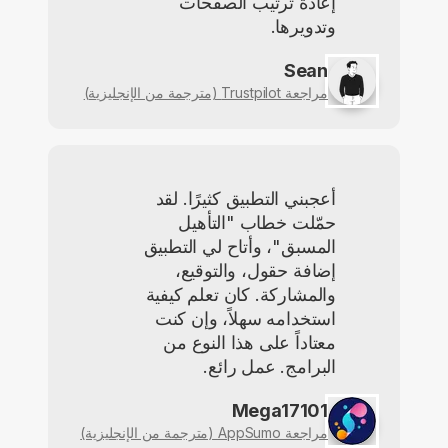
إعادة ترتيب الصفحات
وتدويرها.
Sean
مراجعة Trustpilot (مترجمة من الإنجليزية)
أعجبني التطبيق كثيرًا. لقد
حمّلت خطاب "التأهيل
المسبق"، وأتاح لي التطبيق
إضافة حقول، والتوقيع،
والمشاركة. كان تعلم كيفية
استخدامه سهلاً، وإن كنت
معتاداً على هذا النوع من
البرامج. عمل رائع.
Mega17101
مراجعة AppSumo (مترجمة من الإنجليزية)