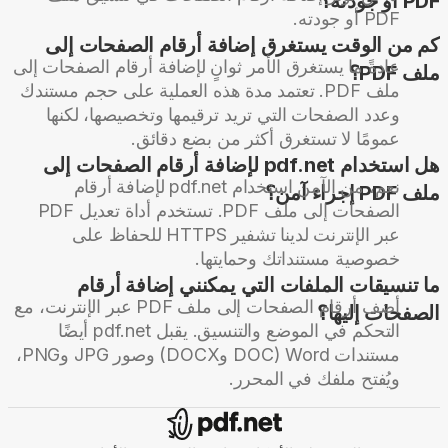
PDF أو جودته؟
PDF أو جودته.
كم من الوقت يستغرق إضافة أرقام الصفحات إلى
عادةً ما يستغرق الأمر ثوانٍ لإضافة أرقام الصفحات إلى
ملف PDF؟
ملف PDF. تعتمد مدة هذه العملية على حجم مستندك
وعدد الصفحات التي تريد ترقيمها وتخصيصها، لكنها
عمومًا لا تستغرق أكثر من بضع دقائق.
هل استخدام pdf.net لإضافة أرقام الصفحات إلى
نعم، من الآمن استخدام pdf.net لإضافة أرقام
ملف PDF إجراء آمن؟
الصفحات إلى ملف PDF. تستخدم أداة تعديل PDF
عبر الإنترنت لدينا تشفير HTTPS للحفاظ على
خصوصية مستنداتك وحمايتها.
ما تنسيقات الملفات التي يمكنني إضافة أرقام
أضف أرقام الصفحات إلى ملف PDF عبر الإنترنت، مع
الصفحات إليها؟
التحكم في الموضع والتنسيق. يقبل pdf.net أيضًا
مستندات Word ‏(DOC وDOCX) وصور JPG وPNG،
ويُفتح ملفك في المحرر.