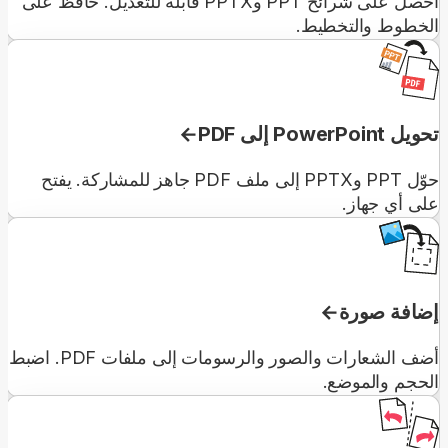
احصل على شرائح PPT وPPTX قابلة للتعديل. حافظ على
الخطوط والتخطيط.
تحويل PowerPoint إلى PDF
حوّل PPT وPPTX إلى ملف PDF جاهز للمشاركة. يفتح
على أي جهاز.
إضافة صورة
أضف الشعارات والصور والرسومات إلى ملفات PDF. اضبط
الحجم والموضع.