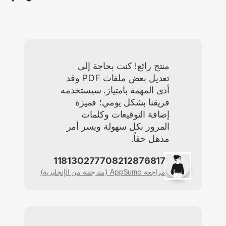
منتج رائع! كنت بحاجة إلى
تعديل بعض ملفات PDF وقد
أدى المهمة بامتياز. سيستخدمه
فريقنا بشكل يومي؛ فميزة
إضافة التوقيعات وكلمات
المرور بكل سهولة ويسر أمر
مذهل حقاً.
118130277708212876817
مراجعة AppSumo (مترجمة من الإنجليزية)