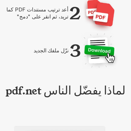
2
أعد ترتيب مستندات PDF كما
تريد، ثم انقر على "دمج"
3
نزّل ملفك الجديد
لماذا يفضّل الناس pdf.net