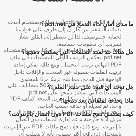
إن أداة الدمج في pdf.net آمنة تمامًا وتستخدم أحدث
ما مدى أمان أداة الدمج في pdf.net؟
تقنيات التشفير من طرف إلى طرف على خوادمنا
لحماية خصوصيتك. لذا لن تضطر إلى القلق بشأن
تسريب أي معلومات حساسة.
لا، لا يوجد حد لعدد الملفات التي يمكنك دمجها باستخدام
هل هناك حد لعدد الملفات التي يمكنني دمجها؟
pdf.net. يعكس الترتيب الأولي للمستندات في ملف
PDF النهائي ترتيب التحميل. ومع ذلك، يمكن إعادة
ترتيب الملفات بسهولة عبر السحب والإفلات داخل
الواجهة قبل الدمج، مما يتيح ترتيبًا مرنًا للمحتوى.
نعم، هناك قيد لحجم الملف قدره 500 ميجابايت على
هل توجد أي قيود على حجم الملف؟
المستندات التي يمكنك دمجها على pdf.net.
بمجرد دمج ملفاتك، يمكنك تنزيل النتيجة كملف PDF
ماذا يحدث لملفاتي بعد دمجها؟
واحد، ثم تعديله أو حذفه حسب الحاجة.
لدمج ملفات PDF دون اتصال بالإنترنت، تحتاج إلى
كيف يمكنني دمج ملفات PDF دون اتصال بالإنترنت؟
تنزيل أداة خارجية تدعم إدارة الملفات دون اتصال
بالإنترنت. ومع ذلك، فإن دمج ملفات PDF عبر الإنترنت
باستخدام pdf.net أكثر سهولة، لأنه لا يتطلب أي