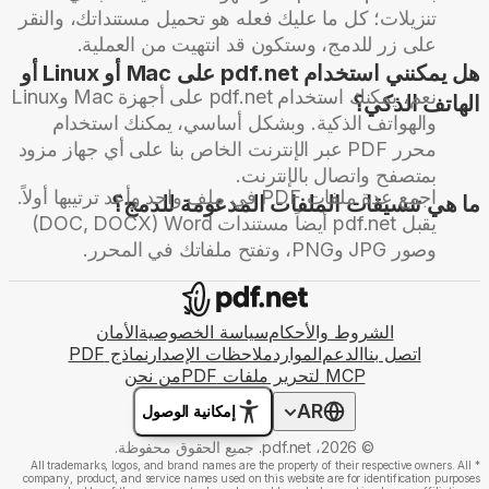
تنزيلات؛ كل ما عليك فعله هو تحميل مستنداتك، والنقر
على زر للدمج، وستكون قد انتهيت من العملية.
هل يمكنني استخدام pdf.net على Mac أو Linux أو
نعم، يمكنك استخدام pdf.net على أجهزة Mac وLinux
الهاتف الذكي؟
والهواتف الذكية. وبشكل أساسي، يمكنك استخدام
محرر PDF عبر الإنترنت الخاص بنا على أي جهاز مزود
بمتصفح واتصال بالإنترنت.
اجمع عدة ملفات PDF في ملف واحد وأعد ترتيبها أولاً.
ما هي تنسيقات الملفات المدعومة للدمج؟
يقبل pdf.net أيضاً مستندات Word ‏(DOC, DOCX)
وصور JPG وPNG، وتفتح ملفاتك في المحرر.
الشروط والأحكام
سياسة الخصوصية
الأمان
اتصل بنا
الدعم
الموارد
ملاحظات الإصدار
نماذج PDF
MCP لتحرير ملفات PDF
من نحن
AR
إمكانية الوصول
© 2026، pdf.net. جميع الحقوق محفوظة.
All trademarks, logos, and brand names are the property of their respective owners. All
*
company, product, and service names used on this website are for identification purposes