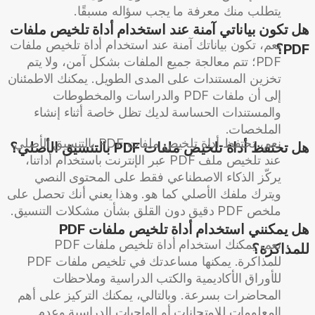
يتطلب منك معرفة ما يجب سؤاله مسبقًا.
هل تكون بياناتي آمنة عند استخدام أداة تلخيص ملفات
نعم، تكون بياناتك آمنة عند استخدام أداة تلخيص ملفات
PDF؟
PDF؛ تتم معالجة جميع الملفات بشكل آمن، ولا يتم
تخزين المستندات على المدى الطويل. يمكنك الاطمئنان
إلى أن ملفات PDF والدراسات والمخطوطات
والمستندات الحساسة لديك تظل خاصة أثناء إنشاء
الملخصات.
نعم، تحتفظ أداة تلخيص ملفات PDF بالتنسيق الأصلي.
هل تحتفظ أداة تلخيص ملفات PDF بالتنسيق الأصلي؟
عند تلخيص ملف PDF عبر الإنترنت باستخدام أداتنا،
يركّز الذكاء الاصطناعي فقط على المحتوى النصي
ويترك ملفك الأصلي كما هو. وهذا يعني أنك تحصل على
ملخص PDF دقيق دون القلق بشأن مشكلات التنسيق.
هل يمكنني استخدام أداة تلخيص ملفات PDF
نعم، يمكنك استخدام أداة تلخيص ملفات PDF
للمذاكرة؟
للمذاكرة. يمكنها مساعدتك في تلخيص ملفات PDF
للأوراق الأكاديمية والكتب الدراسية وملاحظات
المحاضرات بسرعة. وبالتالي، يمكنك التركيز على أهم
المعلومات للامتحانات أو الواجبات الدراسية وعدم