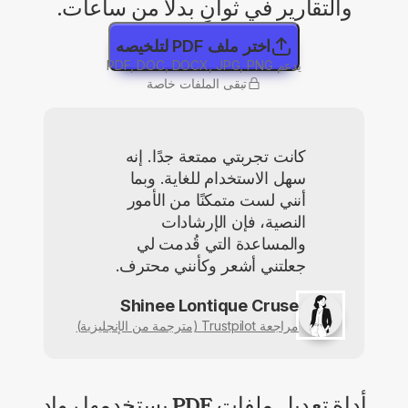
والتقارير في ثوانٍ بدلًا من ساعات.
اختر ملف PDF لتلخيصه
يدعم PDF, DOC, DOCX, JPG, PNG
تبقى الملفات خاصة
كانت تجربتي ممتعة جدًا. إنه
سهل الاستخدام للغاية. وبما
أنني لست متمكنًا من الأمور
النصية، فإن الإرشادات
والمساعدة التي قُدمت لي
جعلتني أشعر وكأنني محترف.
Shinee Lontique Cruse
مراجعة Trustpilot (مترجمة من الإنجليزية)
أداة تعديل ملفات PDF يستخدمها رواد