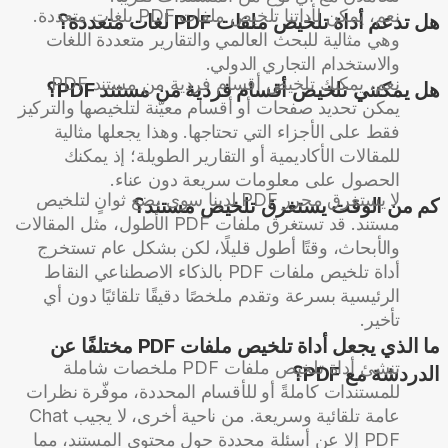
نعم، يمكن لأداتنا تلخيص ملفات PDF بلغات متعددة.
هل تدعم أداة تلخيص ملفات PDF لغات متعددة؟
وهي مثالية للبحث العالمي والتقارير متعددة اللغات
والاستخدام التجاري الدولي.
نعم، يمكنك تلخيص أقسام فردية من مستند PDF.
هل يمكنني تلخيص أقسام فردية من مستند PDF؟
يمكن تحديد صفحات أو أقسام معيّنة لتلخيصها والتركيز
فقط على الأجزاء التي تحتاجها. وهذا يجعلها مثالية
للمقالات الأكاديمية أو التقارير الطويلة؛ إذ يمكنك
الحصول على معلومات سريعة دون عناء.
لا يستغرق محرر PDF لدينا سوى بضع ثوانٍ لتلخيص
كم من الوقت يستغرق تلخيص مستند؟
مستند. قد تستغرق ملفات PDF الأطول، مثل المقالات
والأبحاث، وقتًا أطول قليلًا، لكن بشكل عام تستخرج
أداة تلخيص ملفات PDF بالذكاء الاصطناعي النقاط
الرئيسية بسرعة وتقدم ملخصًا دقيقًا تلقائيًا دون أي
تأخير.
ما الذي يجعل أداة تلخيص ملفات PDF مختلفًا عن
تنشئ أداة تلخيص ملفات PDF ملخصات شاملة
الدردشة مع PDF؟
للمستندات كاملةً أو للأقسام المحددة، موفّرة نظرات
عامة تلقائية وسريعة. من ناحية أخرى، لا يجيب Chat
PDF إلا عن أسئلة محددة حول محتوى المستند، مما