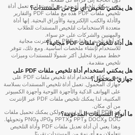
نعم، يمكنك تلخيص أي نوع من المستندات. تعمل أداة
هل يمكنني تلخيص أي نوع من المستندات؟
تلخيص ملفات PDF هذه مع ملفات PDF والتقارير
والأدلة والكتب الإلكترونية والأوراق البحثية. إنها أداة
متعددة الاستخدامات لتلخيص المستندات للطلاب
والمهنيين والشركات على حدٍ سواء.
إن أداة تلخيص ملفات PDF عبر الإنترنت مجانية
هل أداة تلخيص ملفات PDF مجانية؟
للاستخدام لإنشاء ملخصات أساسية. ومع ذلك، تتوفر
خطط مميزة لتحليل أكثر شمولًا للمستندات وميزات
تلخيص متقدمة.
هل يمكنني استخدام أداة تلخيص ملفات PDF على
نعم، يمكنك استخدام أداة تلخيص ملفات PDF على
جهازي المحمول؟
جهازك المحمول. تعمل أداة تلخيص المستندات بسلاسة
على الهواتف الذكية والأجهزة اللوحية وأجهزة الكمبيوتر
المكتبية، لذا يمكنك تلخيص ملفات PDF عبر الإنترنت
من أي مكان.
يُعد PDF التنسيق الرئيسي، ولكن يمكنك تحميل ملفات
ما أنواع التنسيقات المدعومة؟
DOC وDOCX وPPT وPPTX وJPG وPNG وتحويلها.
وهذا يعني أن أداة تعديل ملفات PDF وأداة التلخيص
تتعاملان مع أي نوع من المستندات تقريبًا.