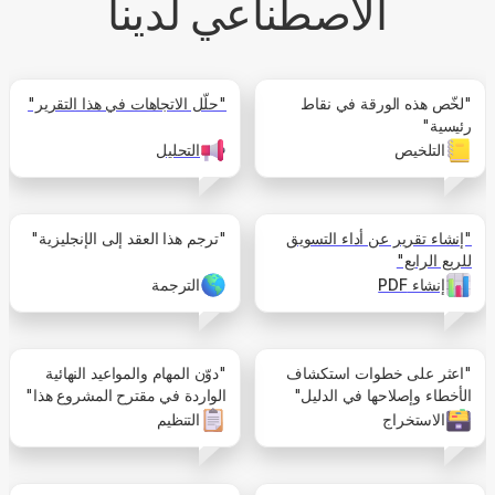
الاصطناعي لدينا
"لخّص هذه الورقة في نقاط
"حلّل الاتجاهات في هذا التقرير"
رئيسية"
التلخيص
التحليل
"إنشاء تقرير عن أداء التسويق
"ترجم هذا العقد إلى الإنجليزية"
للربع الرابع"
إنشاء PDF
الترجمة
"اعثر على خطوات استكشاف
"دوّن المهام والمواعيد النهائية
الأخطاء وإصلاحها في الدليل"
الواردة في مقترح المشروع هذا"
الاستخراج
التنظيم