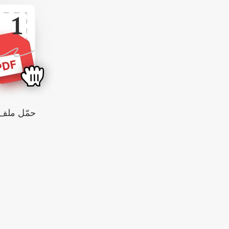
1
حمّل ملف DF