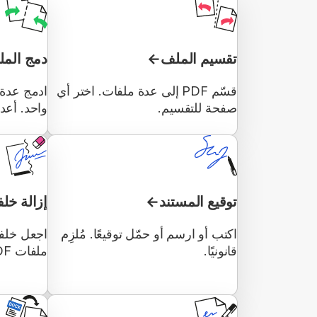
تقسيم الملف
دمج المل
قسّم PDF إلى عدة ملفات. اختر أي
صفحة للتقسيم.
واحد. أعد
توقيع المستند
إزالة خلف
اكتب أو ارسم أو حمّل توقيعًا. مُلزِم
اجعل خلفي
قانونيًا.
ملفات PDF دون مربع أبيض.