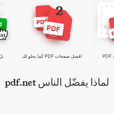
2
P
افصل صفحات PDF كما يحلو لك
نز
لماذا يفضّل الناس pdf.net