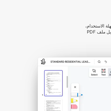
هية وسهلة الاستخدام،
على حد سواء. يمكنك التنقل بسهولة وتعديل ملف PDF