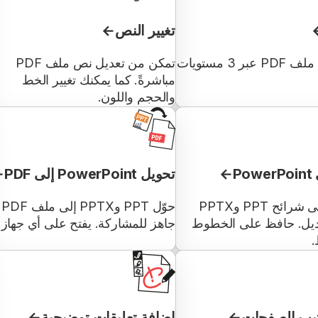
تغيير النص
قلّل حجم ملف PDF عبر 3 مستويات
تمكن من تعديل نص ملف PDF
مباشرةً. كما يمكنك تغيير الخط
والحجم واللون.
تحويل PowerPoint إلى PDF
احصل على شرائح PPT وPPTX
حوّل PPT وPPTX إلى ملف PDF
عديل. حافظ على الخطوط
جاهز للمشاركة. يفتح على أي جهاز.
.
تيب الصفحات
إضافة تعليقات توضيحية