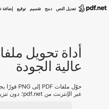
تعديل النص
دمج
تقسيم
توقيع
إضافة ت
عالية الجودة
حوّل ملفات F
عبر الإنترنت من pdf.net؛ دون تنزيلات أو علامات مائية أو ضغط للملفات.