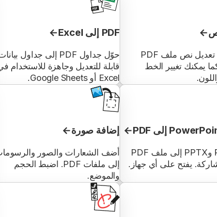
نص
PDF إلى Excel
تمكن من تعديل نص ملف PDF
حوّل جداول PDF إلى جداول بيانات
كما يمكنك تغيير الخط
قابلة للتعديل وجاهزة للاستخدام في
للون.
Excel أو Google Sheets.
إضافة صورة
حوّل PPT وPPTX إلى ملف PDF
أضف الشعارات والصور والرسوما
اركة. يفتح على أي جهاز.
إلى ملفات PDF. اضبط الحجم
والموضع.