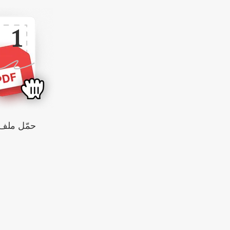
1
حمّل ملف DF