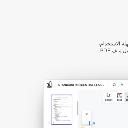
هية وسهلة الاستخدام،
على حد سواء. يمكنك التنقل بسهولة وتعديل ملف PDF