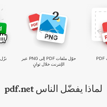
2
P
حوّل ملفات PDF إلى PNG عبر
نزّل ملف
الإنترنت خلال ثوانٍ
لماذا يفضّل الناس pdf.net