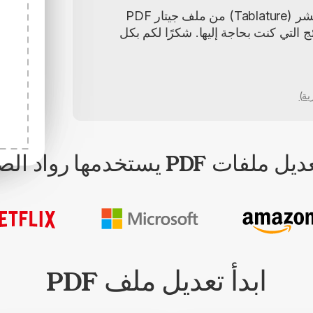
لقد تمكنتُ من حذف تدوين التابلتشر (Tablature) من ملف جيتار PDF
ج التي كنت بحاجة إليها. شكرًا لكم بكل
ات PDF يستخدمها رواد الصناعة
ابدأ تعديل ملف PDF