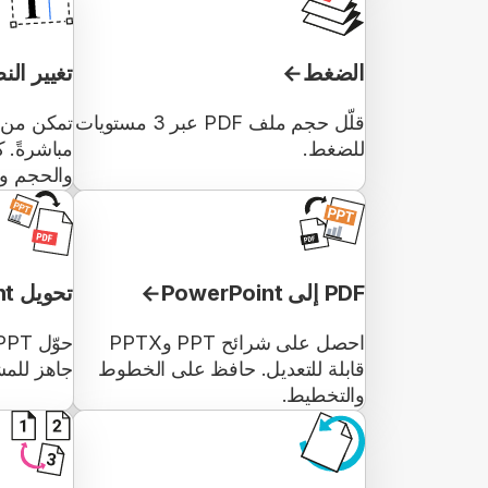
الضغط
تغيير ال
قلّل حجم ملف PDF عبر 3 مستويات
للضغط.
مباشرةً. 
والحجم وا
PDF إلى PowerPoint
تحويل PowerPoint إلى PDF
احصل على شرائح PPT وPPTX
قابلة للتعديل. حافظ على الخطوط
جاهز للمش
والتخطيط.