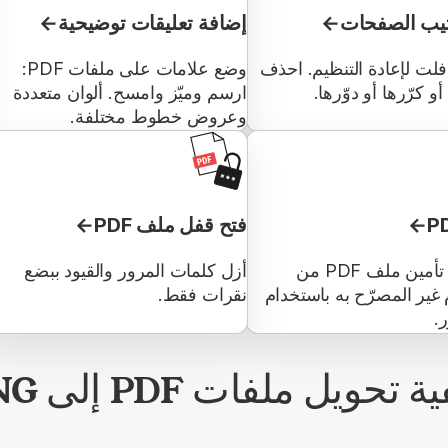
تيب الصفحات
إضافة تعليقات توضيحية
ت لإعادة التنظيم. احذف
وضع علامات على ملفات PDF:
 كرّرها أو دوّرها.
ارسم وميّز وامسح. ألوان متعددة
وعروض خطوط مختلفة.
فتح قفل ملف PDF
تمكن من تأمين ملف PDF من
أزل كلمات المرور والقيود ببضع
 غير المصرّح به باستخدام
نقرات فقط.
.
ة تحويل ملفات PDF إلى PNG