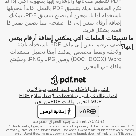
PDF لتنظيم صفحاتها والإشارة إليها بسهولة أكبر. إذا لم
تكن الحافظة لديك بتنسيق PDF بالفعل، فابدأ بتحويلها
باستخدام أداتنا. بمجرد أن تصبح بتنسيق PDF، يمكنك
إضافة أرقام بيتس إلى كل صفحة، مما يضمن تمييز كل
قسم بشكل فريد.
ما تنسيقات الملفات التي يمكنني إضافة أرقام بيتس
أضف ترقيم بيتس إلى ملف PDF باستخدام بادئة
إليها؟
ولاحقة ونمط مخصص. يمكنك أيضًا تحميل مستندات
Word ‏(DOC، DOCX) وصور JPG وPNG، وسيُفتح
ملفك في المحرر.
الشروط والأحكام
سياسة الخصوصية
الأمان
اتصل بنا
الدعم
الموارد
ملاحظات الإصدار
نماذج PDF
MCP لتحرير ملفات PDF
من نحن
AR
إمكانية الوصول
© 2026، pdf.net. جميع الحقوق محفوظة.
All trademarks, logos, and brand names are the property of their respective owners. All
*
company, product, and service names used on this website are for identification purposes
only. Use of these names, trademarks, and brands does not imply any affiliation or