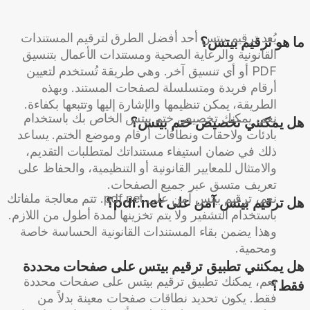
يُعد ترقيم بيتس أحد أفضل الطرق لترقيم المستندات
ما هو ترقيم بيتس؟
القانونية والرعاية الصحية ومستندات الأعمال بتنسيق
PDF أو أي تنسيق آخر. وهي طريقة تُستخدم لتعيين
أرقام فريدة ومتسلسلة لصفحات المستند. وبهذه
الطريقة، يمكن تنظيمها والإشارة إليها وتتبعها بكفاءة.
نعم، يمكنك تخصيص ختم بيتس الخاص بك باستخدام
هل يمكنني تخصيص ختم بيتس؟
بادئات ولاحقات ونطاقات أرقام وموضع الختم. يساعد
ذلك في ضمان استيفاء مستنداتك لمتطلبات التقديم،
والامتثال للمعايير القانونية أو التنظيمية، والحفاظ على
تعريف متسق عبر جميع الصفحات.
نعم، ترقيم بيتس آمن على pdf.net. تتم معالجة ملفاتك
هل ترقيم بيتس آمن على pdf.net؟
باستخدام التشفير ولا يتم تخزينها لمدة أطول من اللازم.
وهذا يضمن بقاء المستندات القانونية الحساسة خاصة
ومحمية.
هل يمكنني تطبيق ترقيم بيتس على صفحات محددة
نعم، يمكنك تطبيق ترقيم بيتس على صفحات محددة
فقط؟
فقط. يكون تحديد نطاقات صفحات معينة بدلاً من