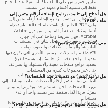
تطبيق ختم بيتس على الملف بأكمله مفيدًا عندما تحتاج
فقط إلى تسمية أقسام معينة من المستند.
هل أحتاج إلى تثبيت برنامج لإضافة أرقام بيتس إلى
لا، لا تحتاج إلى تثبيت برنامج لإضافة أرقام بيتس إلى
ملف PDF؟
ملف PDF الخاص بك باستخدام pdf.net. باستخدام
أداتنا، يمكنك إضافة أرقام بيتس من دون Adobe
Acrobat؛ فهي سريعة ومتاحة على أي جهاز.
يُستخدم ترقيم بيتس بشكل شائع في المستندات
متى يُستخدم ترقيم بيتس؟
القانونية، والملفات القضائية، والعقود، وملفات
الاكتشاف، والسجلات الرسمية الأخرى التي يكون فيها
تحديد المراجع بدقة أمرًا حاسمًا. إنه يسمح للفرق
بتحديد مواقع صفحات معينة والاستشهاد بها بسرعة،
حتى عبر مجموعات كبيرة من المستندات.
لا، ترقيم بيتس ليس هو نفسه ترقيم الصفحات
هل ترقيم بيتس هو نفسه ترقيم الصفحات؟
القياسي. بينما تشير أرقام الصفحات العادية ببساطة إلى
ترتيب الصفحات داخل مستند واحد، يوفر ترقيم بيتس
معرّفًا فريدًا لكل صفحة عبر مستند واحد أو عدة
مستندات.
نعم، إذا أردت، يمكنك تطبيق ترقيم بيتس على حافظة
هل يمكنك تطبيق ترقيم بيتس على حافظة PDF؟