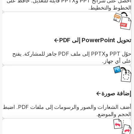
احصل على شرائح PPT وPPTX قابلة للتعديل. حافظ على
الخطوط والتخطيط.
تحويل PowerPoint إلى PDF
حوّل PPT وPPTX إلى ملف PDF جاهز للمشاركة. يفتح
على أي جهاز.
إضافة صورة
أضف الشعارات والصور والرسومات إلى ملفات PDF. اضبط
الحجم والموضع.