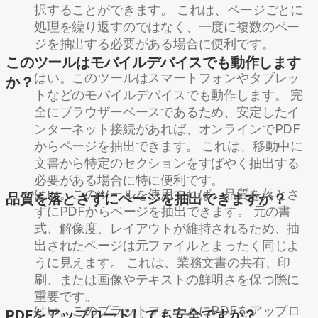
択することができます。 これは、ページごとに
処理を繰り返すのではなく、一度に複数のペー
ジを抽出する必要がある場合に便利です。
このツールはモバイルデバイスでも動作します
はい。このツールはスマートフォンやタブレッ
か？
トなどのモバイルデバイスでも動作します。 完
全にブラウザーベースであるため、安定したイ
ンターネット接続があれば、オンラインでPDF
からページを抽出できます。 これは、移動中に
文書から特定のセクションをすばやく抽出する
必要がある場合に特に便利です。
はい。このツールを使用すれば、品質を落とさ
品質を落とさずにページを抽出できますか？
ずにPDFからページを抽出できます。 元の書
式、解像度、レイアウトが維持されるため、抽
出されたページは元ファイルとまったく同じよ
うに見えます。 これは、業務文書の共有、印
刷、または画像やテキストの鮮明さを保つ際に
重要です。
はい。このプラットフォームにPDFをアップロ
PDFをアップロードしても安全ですか？