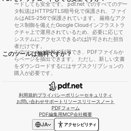
ードしても安全です。 pdf.net でのすべてのデー
タ転送はHTTPS/TLS暗号化で保護され、ファイ
ルはAES-256で保護されています。 厳格なアク
セス制御を備えたGoogle Cloudインフラストラ
クチャ上で運用されているため、必要に応じて
システムにアクセスできるのは許可された担当
者だけです。
このツールは無料で利用でき、PDFファイルか
このツールは無料ですか？
らページを抽出できます。 ただし、新しい文書
をダウンロードするにはサブスクリプションの
購入が必要です。
利用規約
プライバシーポリシー
セキュリティ
お問い合わせ
サポート
リソース
リリースノート
PDFフォーム
PDF編集用MCP
会社概要
JA
アクセシビリティ