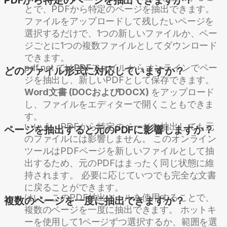
とで、PDFから特定のページを抽出できます。
ファイルをアップロードして残したいページを
選択するだけで、1つの新しいファイルか、ペー
ジごとに1つの複数ファイルとしてダウンロード
できます。
pdf.net では
PDF
ファイルからオンラインでペー
どのファイル形式に対応していますか？
ジを抽出し、新しいPDFとして保存できます。
Word文書 (DOCおよびDOCX)
をアップロード
し、ファイルをエディターで開くこともできま
す。
いいえ、PDFから特定のページを抽出しても元
ページを抽出すると元のPDFに影響しますか？
のファイルには影響しません。 このオンライン
ツールはPDFページを新しいファイルとして抽
出するため、元のPDFはまったく同じ状態に維
持されます。 必要に応じていつでも完全な文書
に戻ることができます。
はい、このPDF抽出ツールを使用することで、
複数のページを一度に抽出できますか？
複数のページを一度に抽出できます。 ホットキ
ーを使用して1ページずつ選択するか、範囲を選