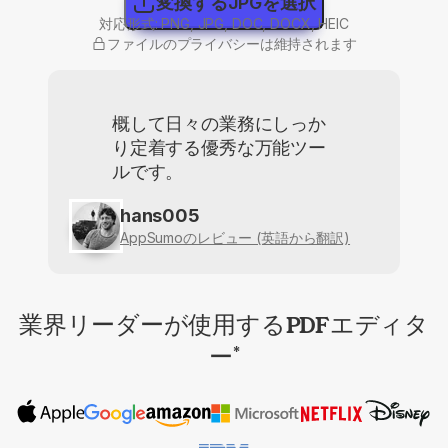
変換するJPGを選択
対応形式: PNG, JPG, DOC, DOCX, HEIC
ファイルのプライバシーは維持されます
概して日々の業務にしっか
り定着する優秀な万能ツー
ルです。
hans005
AppSumoのレビュー (英語から翻訳)
業界リーダーが使用するPDFエディタ
ー
*