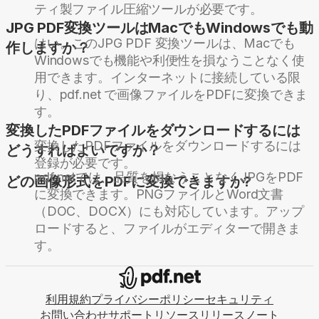
ティ製ファイル圧縮ツールが必要です。
JPG PDF変換ツールはMacでもWindowsでも動
はい。このJPG PDF 変換ツールは、Macでも
作しますか？
Windowsでも機能や利便性を損なうことなく使
用できます。インターネットに接続している限
り、pdf.net で画像ファイルをPDFに変換できま
す。
変換したPDFファイルをダウンロードするには
変換したPDFファイルをダウンロードするには
どうすればよいですか？
登録が必要です。
pdf.netでは、品質を損なうことなくJPGをPDF
どの画像形式をPDFに変換できますか?
に変換できます。PNGファイルとWord文書
（DOC、DOCX）にも対応しています。アップ
ロードすると、ファイルがエディターで開きま
す。
利用規約
プライバシーポリシー
セキュリティ
お問い合わせ
サポート
リソース
リリースノート