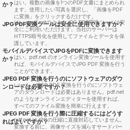
はい。複数の画像を1つのPDF文書にまとめられ
か？
ます。使用したい写真を選択し、「画像をPDF
に変換」をクリックするだけです。
はい。pdf.netのようなJPG PDF変換ツールは安
JPG PDF変換ツールは安全に使用できますか？
全にご利用いただけます。当社のサーバーは
HTTPS暗号化を使用してファイルとデータを保
護しています。
モバイルデバイスでJPGをPDFに変換できます
はい。pdf.net のオンライン変換ツールを使用す
か？
れば、モバイルデバイスでJPG PDF 変換を行う
ことができます。
JPEG PDF 変換を行うのにソフトウェアのダウ
いいえ。JPEG PDF 変換を行うのにソフトウェ
ンロードは必要ですか？
アのダウンロードは必要はありません。pdf.net
のようなオンラインエディターを使用すれば、
すべてのファイル変換を簡単に行えます。
JPEG PDF 変換を行う際に圧縮するにはどうす
pdf.net はJPGの圧縮に直接対応していません。
ればよいですか？
変換する前に、画像サイズを減らすサードパー