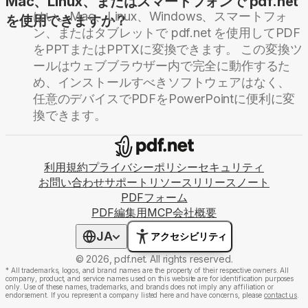
Mac、Linux、またはスマートフォンで pdf.net
はい。Mac、Linux、Windows、スマートフォ
を使用できますか？
ン、またはタブレットで pdf.net を使用してPDF
をPPTまたはPPTXに変換できます。 この変換ツ
ールはウェブブラウザー内で完全に動作するた
め、インストールすべきソフトウェアはなく、
任意のデバイスでPDFをPowerPointに便利に変
換できます。
利用規約
プライバシーポリシー
セキュリティ
お問い合わせ
サポート
リソース
リリースノート
PDFフォーム
PDF編集用MCP
会社概要
JA
アクセシビリティ
© 2026, pdf.net. All rights reserved.
*
All trademarks, logos, and brand names are the property of their respective owners. All
company, product, and service names used on this website are for identification purposes
only. Use of these names, trademarks, and brands does not imply any affiliation or
endorsement. If you represent a company listed here and have concerns, please
contact us
.