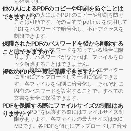
も確実です。
他の人によるPDFのコピーや印刷を防ぐことは
はい。他の人によるPDFのコピーや印刷を防ぐ
できますか？
ことは可能です。その目的で pdf.net を使用して
PDFをパスワードで暗号化し、不正アクセスを
制限できます。
保護されたPDFのパスワードを後から削除する
はい。ただしパスワードを知っている場合に限
ことはできますか？
ります。パスワードがなければ、ファイルをロ
ック解除することはできません。
はい。複数のPDFをこのオンラインエディター
複数のPDFを一度に保護できますか？
に同時にアップロードして一度に保護できま
す。各ファイルを個別に暗号化し、それぞれに
固有のパスワードを設定することで、すべての
文書を安全に保護できます。
PDFを保護する際にファイルサイズの制限はあ
はい、PDFを保護する際にはファイルサイズ制
りますか？
限があります。各ファイルの最大サイズは500
MBです。各PDFを個別にアップロードして暗号