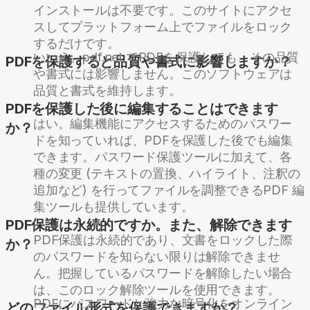
インストールは不要です。このサイトにアクセ
スしてプラットフォーム上でファイルをロック
するだけです。
いいえ。pdf.net でPDFを保護しても、その品質
PDFを保護すると品質や書式に影響しますか？
や書式には影響しません。このソフトウェアは
品質と書式を維持します。
PDFを保護した後に編集することはできます
はい。編集機能にアクセスするためのパスワー
か？
ドを知っていれば、PDFを保護した後でも編集
できます。パスワード保護ツールに加えて、各
種の変更 (テキストの置換、ハイライト、注釈の
追加など) を行ってファイルを調整できるPDF 編
集ツールも提供しています。
PDF保護は永続的ですか。また、解除できます
PDF保護は永続的であり、文書をロックした際
か？
のパスワードを知らない限りは解除できませ
ん。把握しているパスワードを解除したい場合
は、このロック解除ツールを使用できます。
PDFにパスワードと強力な暗号化をオンライン
どのファイル形式を保護できますか？