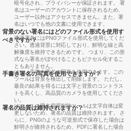
暗号化され、プライバシーが保証されます。 署
名はユーザーのアカウントに保存されるため、
ユーザー以外はアクセスできません。また、署
名はいつでも他の文書に使用できます。
背景のない署名にはどのファイル形式を使用す
透過署名にはPNGファイル形式を使用してくだ
べきですか？
さい。透過背景に対応しており、鮮明な線と高
解像度を維持できるためです。 つまり、この形
式なら署名がぼやけることもピクセル化するこ
ともありません。
はい。手書き署名の写真を使用できます。この
手書き署名の写真を使用できますか？
ツールは背景を検出して削除します。 ただし、
最良の結果を得るには文字と背景のコントラス
トを高くし、高品質のカメラを使用してくださ
い。
はい。この署名背景削除ツールは文字自体は変
署名の品質は維持されますか？
更しないため、署名の品質は維持されます。 さ
らに、PNGのような可逆形式で保存した場合は
鮮明さが維持されるため、PDFに署名した場合