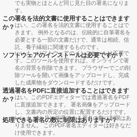
でも実物とほとんど同じ見た目の署名になりま
す。
この署名を法的文書に使用することはできます
はい。この署名を法的文書に使用することはで
か？
きます。 例外となるのは、伝統的に自筆署名を
必要とする一部の文書だけで、通常は相続、信
託、養子縁組に関連するものです。
いいえ。ソフトウェアのインストールは不要で
ソフトウェアのインストールは必要ですか？
す。このツールを使用すれば、オンラインで署
名の背景を削除できます。 ブラウザーでこの削
除ツールを開いて画像をアップロードし、完成
した成果物をダウンロードするだけです。
透過署名をPDFに直接追加することはできます
はい。このPDFエディターでは透過署名をPDF
か？
に直接追加できます。 署名画像をアップロード
し、文書内の所定の位置に配置するだけです。
いいえ。1か月に処理できる署名の数に制限はあ
処理できる署名の数に制限はありますか？
りません。 このPDF署名エディターは好きなだ
け使用できます。