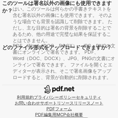
このツールは署名以外の画像にも使用できます
はい。このツールは何らかの手書きテキストを
か？
含む署名以外の画像にも使用できます。 そのよ
うな場合でも背景を認識して削除できます。 た
だし、主な目的は署名の背景を削除することで
あるため、他の用途で完璧な結果を保証するこ
とはできません。
PDF、Word（DOC、DOCX）、JPG、PNGの文
どのファイル形式をアップロードできますか？
書にオンラインで署名できます。 PDF、
Word（DOC、DOCX）、JPG、PNGの文書にオ
ンラインで署名できます。 ファイルを開くとエ
ディターが表示され、そこで署名画像をアップ
ロードすると、背景が自動的に削除されます。
利用規約
プライバシーポリシー
セキュリティ
お問い合わせ
サポート
リソース
リリースノート
PDFフォーム
PDF編集用MCP
会社概要