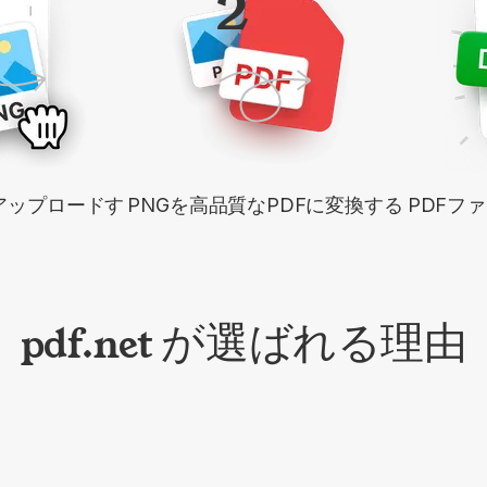
2
アップロードす
PNGを高品質なPDFに変換する
PDFフ
pdf.net が選ばれる理由