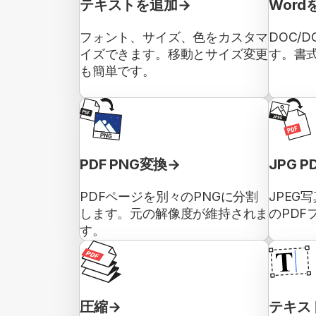
テキストを追加
Word
フォント、サイズ、色をカスタマ
DOC/
イズできます。移動とサイズ変更
す。書
も簡単です。
PDF PNG変換
JPG 
PDFページを別々のPNGに分割
JPEG
します。元の解像度が維持されま
のPDF
す。
圧縮
テキス