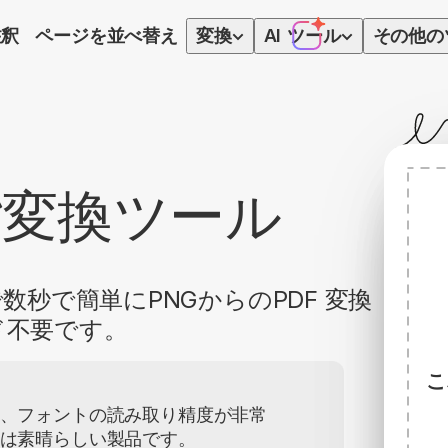
注釈
ページを並べ替え
変換
AI
ツール
その他の
DF変換ツール
数秒で簡単にPNGからのPDF 変換
ド不要です。
こ
、フォントの読み取り精度が非常
は素晴らしい製品です。