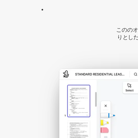
こののオ
りとし