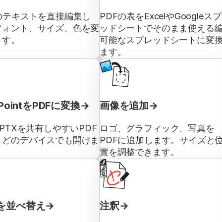
のテキストを直接編集し
PDFの表をExcelやGoogleス
フォント、サイズ、色を変
ッドシートでそのまま使える
ます。
可能なスプレッドシートに変
ます。
rPointをPDFに変換
画像を追加
PPTXを共有しやすいPDF
ロゴ、グラフィック、写真を
。どのデバイスでも開けま
PDFに追加します。サイズと
置を調整できます。
を並べ替え
注釈