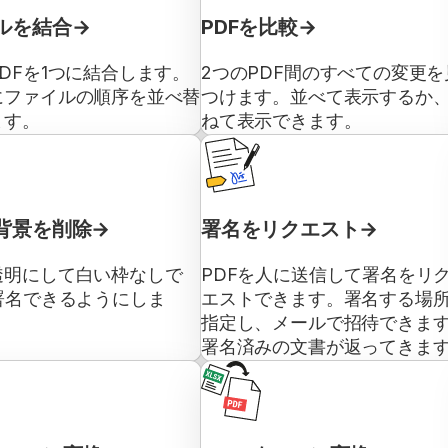
ルを結合
PDFを比較
DFを1つに結合します。
2つのPDF間のすべての変更を
にファイルの順序を並べ替
つけます。並べて表示するか
ます。
ねて表示できます。
背景を削除
署名をリクエスト
透明にして白い枠なしで
PDFを人に送信して署名をリ
署名できるようにしま
エストできます。署名する場
指定し、メールで招待できま
署名済みの文書が返ってきま