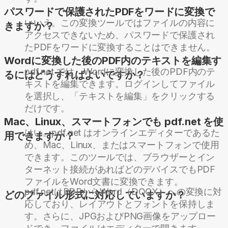
パスワードで保護されたPDFをワードに変換で
いいえ。この変換ツールではファイルの内容に
きますか？
アクセスできないため、パスワードで保護され
たPDFをワードに変換することはできません。
Wordに変換した後のPDF内のテキストを編集す
pdf.net では、Wordに変換した後のPDF内のテ
るにはどうすればよいですか？
キストを編集できます。ログインしてファイル
を選択し、「テキストを編集」をクリックする
だけです。
Mac、Linux、スマートフォンでも pdf.net を使
はい。pdf.net はオンラインエディターであるた
用できますか？
め、Mac、Linux、またはスマートフォンで使用
できます。このツールでは、ブラウザーとイン
ターネット接続があればどのデバイスでもPDF
ファイルをWord文書に変換できます。
pdf.netはPDFからWord（DOCX）への変換に対
どのファイル形式に対応していますか？
応しており、レイアウトとフォントを保持しま
す。さらに、JPGおよびPNG画像をアップロー