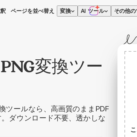
注釈
ページを並べ替え
変換
AI
ツール
その他の
 PNG変換ツー
ン変換ツールなら、高画質のままPDF
す。ダウンロード不要、透かしな
こ