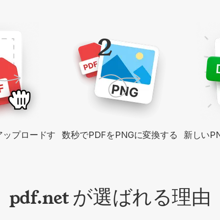
2
アップロードす
数秒でPDFをPNGに変換する
新しいP
pdf.net が選ばれる理由