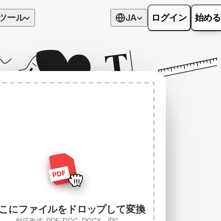
ツール
JA
ログイン
始める
こにファイルをドロップして変換
対応形式: PDF, DOC, DOCX, JPG