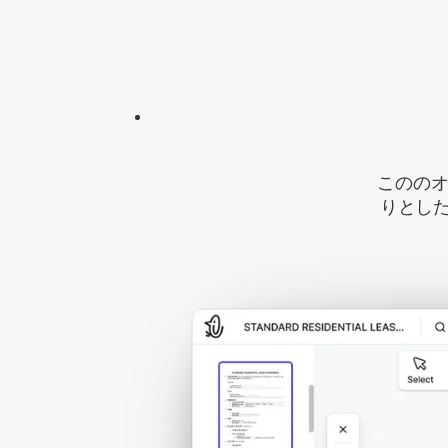
こののオ
りとし