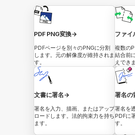
PDF PNG変換
ファイ
PDFページを別々のPNGに分割
複数のP
します。元の解像度が維持されま
結合前
す。
えでき
文書に署名
署名の
署名を入力、描画、またはアップ
署名を
ロードします。法的拘束力を持ち
PDFに
ます。
す。