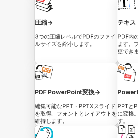
圧縮
テキス
3つの圧縮レベルでPDFのファイ
PDF内
ルサイズを縮小します。
ます。
更でき
PDF PowerPoint変換
Powe
編集可能なPPT・PPTXスライド
PPTと
を取得。フォントとレイアウトを
に変換
維持します。
す。