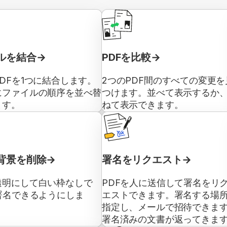
ルを結合
PDFを比較
DFを1つに結合します。
2つのPDF間のすべての変更を
にファイルの順序を並べ替
つけます。並べて表示するか
ます。
ねて表示できます。
背景を削除
署名をリクエスト
透明にして白い枠なしで
PDFを人に送信して署名をリ
署名できるようにしま
エストできます。署名する場
指定し、メールで招待できま
署名済みの文書が返ってきま