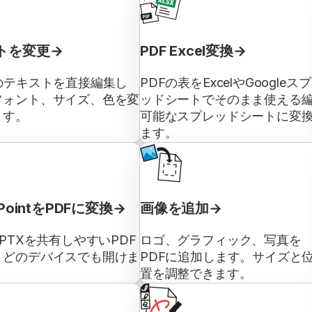
トを変更
PDF Excel変換
のテキストを直接編集し
PDFの表をExcelやGoogleス
フォント、サイズ、色を変
ッドシートでそのまま使える
ます。
可能なスプレッドシートに変
ます。
rPointをPDFに変換
画像を追加
PPTXを共有しやすいPDF
ロゴ、グラフィック、写真を
。どのデバイスでも開けま
PDFに追加します。サイズと
置を調整できます。