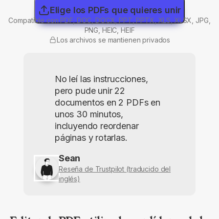
Elige los PDFs que quieres unir
Compatible con PDF, DOC, DOCX, PPT, PPTX, XLS, XLSX, JPG,
PNG, HEIC, HEIF
Los archivos se mantienen privados
No leí las instrucciones,
pero pude unir 22
documentos en 2 PDFs en
unos 30 minutos,
incluyendo reordenar
páginas y rotarlas.
Sean
Reseña de Trustpilot (traducido del
inglés)