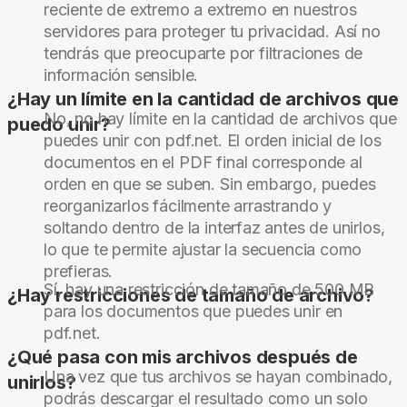
reciente de extremo a extremo en nuestros
servidores para proteger tu privacidad. Así no
tendrás que preocuparte por filtraciones de
información sensible.
¿Hay un límite en la cantidad de archivos que
No, no hay límite en la cantidad de archivos que
puedo unir?
puedes unir con pdf.net. El orden inicial de los
documentos en el PDF final corresponde al
orden en que se suben. Sin embargo, puedes
reorganizarlos fácilmente arrastrando y
soltando dentro de la interfaz antes de unirlos,
lo que te permite ajustar la secuencia como
prefieras.
Sí, hay una restricción de tamaño de 500 MB
¿Hay restricciones de tamaño de archivo?
para los documentos que puedes unir en
pdf.net.
¿Qué pasa con mis archivos después de
Una vez que tus archivos se hayan combinado,
unirlos?
podrás descargar el resultado como un solo