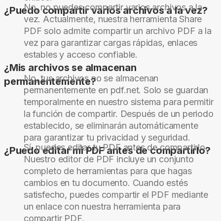
No, no puedes compartir varios archivos a la
¿Puedo compartir varios archivos a la vez?
vez. Actualmente, nuestra herramienta Share
PDF solo admite compartir un archivo PDF a la
vez para garantizar cargas rápidas, enlaces
estables y acceso confiable.
¿Mis archivos se almacenan
No, tus archivos no se almacenan
permanentemente?
permanentemente en pdf.net. Solo se guardan
temporalmente en nuestro sistema para permitir
la función de compartir. Después de un periodo
establecido, se eliminarán automáticamente
para garantizar tu privacidad y seguridad.
Sí, puedes editar tu PDF antes de compartirlo.
¿Puedo editar mi PDF antes de compartirlo?
Nuestro editor de PDF incluye un conjunto
completo de herramientas para que hagas
cambios en tu documento. Cuando estés
satisfecho, puedes compartir el PDF mediante
un enlace con nuestra herramienta para
compartir PDF.