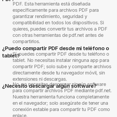
PDF. Esta herramienta está diseñada
específicamente para archivos PDF para
garantizar rendimiento, seguridad y
compatibilidad en todos los dispositivos. Si
quieres, puedes convertir tus archivos a PDF
con otras herramientas de pdf.net antes de
compartirlos.
¿Puedo compartir PDF desde mi teléfono o
Sí, puedes compartir PDF desde tu teléfono o
tablet?
tablet. No necesitas instalar ninguna app para
compartir PDF; solo sube y comparte archivos
directamente desde tu navegador móvil, sin
extensiones ni descargas.
No, no necesitas descargar ningún software
¿Necesito descargar algún software?
para compartir archivos PDF mediante pdf.net.
Nuestra herramienta funciona completamente
en el navegador; solo asegúrate de tener una
conexión estable para compartir tu PDF como
enlace.