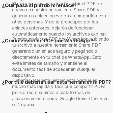
Si pierdes tu enlace, puedes subir el PDF de
¿Qué pasa si pierdo mi enlace?
nuevo en nuestra herramienta Share PDF y
generar un enlace nuevo para compartirlo con
otras personas. Y no te preocupes por los
enlaces anteriores; dejarán de funcionar
automáticamente cuando los archivos expiren.
Puedes enviar un PDF por WhatsApp subiendo
¿Cómo enviar un PDF por WhatsApp?
tu archivo a nuestra herramienta Share PDF,
generando un enlace seguro y pegándolo
directamente en tu chat de WhatsApp. Esto
evita límites de tamaño y mantiene el
documento fácil de acceder en cualquier
dispositivo.
Deberías usar esta herramienta porque es
¿Por qué debería usar esta herramienta PDF?
mucho más rápida y fácil que compartir PDFs
por correo o subirlos a plataformas de
almacenamiento como Google Drive, OneDrive
o Dropbox.