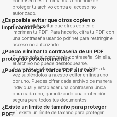
contraseña es la forma más confiable de
proteger tu archivo contra el acceso no
autorizado.
¿Es posible evitar que otros copien o
Sí, es posible evitar que otros copien o
impriman mi PDF?
impriman tu PDF. Para hacerlo, cifra tu PDF con
una contraseña usando pdf.net para restringir el
acceso no autorizado.
¿Puedo eliminar la contraseña de un PDF
Sí, pero solo si conoces la contraseña. Sin ella,
protegido posteriormente?
el archivo no puede desbloquearse.
Sí, puedes proteger varios archivos PDF a la
¿Puedo proteger varios PDF a la vez?
vez subiéndolos a nuestro editor en línea uno
por uno. Puedes cifrar cada archivo de manera
individual y establecer una contraseña única
para cada uno, garantizando una protección
segura para todos tus documentos.
¿Existe un límite de tamaño para proteger
Sí, existe un límite de tamaño para proteger
PDF?