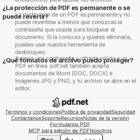
¿La protección de PDF es permanente o se
La protección de un PDF es permanente y no
puede revertir?
puede revertirse a menos que conozcas la
contraseña que usaste para bloquear el
documento. Si la conoces y quieres eliminarla,
puedes usar nuestra herramienta de
desbloqueo.
Agrega una contraseña y cifrado sólido a un
¿Qué formatos de archivo puedo proteger?
PDF en línea. pdf.net también acepta
documentos de Word (DOC, DOCX) e
imágenes JPG y PNG, y tu archivo se abre en el
editor.
Términos y condiciones
Política de privacidad
Seguridad
Contáctanos
Soporte
Recursos
Notas de la versión
Formularios PDF
MCP para edición de PDF
Nosotros