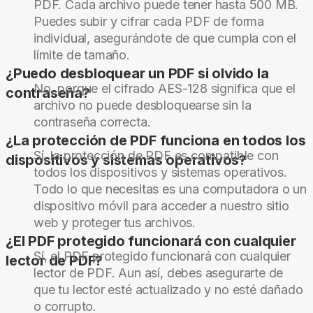
PDF. Cada archivo puede tener hasta 500 MB.
Puedes subir y cifrar cada PDF de forma
individual, asegurándote de que cumpla con el
límite de tamaño.
¿Puedo desbloquear un PDF si olvido la
No, porque el cifrado AES-128 significa que el
contraseña?
archivo no puede desbloquearse sin la
contraseña correcta.
¿La protección de PDF funciona en todos los
Sí, la protección de PDF es compatible con
dispositivos y sistemas operativos?
todos los dispositivos y sistemas operativos.
Todo lo que necesitas es una computadora o un
dispositivo móvil para acceder a nuestro sitio
web y proteger tus archivos.
¿El PDF protegido funcionará con cualquier
Sí, el PDF protegido funcionará con cualquier
lector de PDF?
lector de PDF. Aun así, debes asegurarte de
que tu lector esté actualizado y no esté dañado
o corrupto.