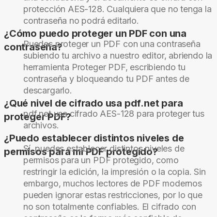
protección AES-128. Cualquiera que no tenga la
contraseña no podrá editarlo.
¿Cómo puedo proteger un PDF con una
Puedes proteger un PDF con una contraseña
contraseña?
subiendo tu archivo a nuestro editor, abriendo la
herramienta Proteger PDF, escribiendo tu
contraseña y bloqueando tu PDF antes de
descargarlo.
¿Qué nivel de cifrado usa pdf.net para
pdf.net usa cifrado AES-128 para proteger tus
proteger PDF?
archivos.
¿Puedo establecer distintos niveles de
Sí, puedes establecer distintos niveles de
permisos para mi PDF protegido?
permisos para un PDF protegido, como
restringir la edición, la impresión o la copia. Sin
embargo, muchos lectores de PDF modernos
pueden ignorar estas restricciones, por lo que
no son totalmente confiables. El cifrado con