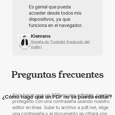
Es genial que pueda
acceder desde todos mis
dispositivos, ya que
funciona en el navegador.
Klemens
Reseña de Trustpilot (traducido del
inglés)
Preguntas frecuentes
Para hacer que un PDF no sea editable, puedes
¿Cómo hago que un PDF no se pueda editar?
protegerlo con una contraseña usando nuestro
editor en línea. Sube tu archivo a pdf.net, elige
una contraseña y el documento se cifrará con