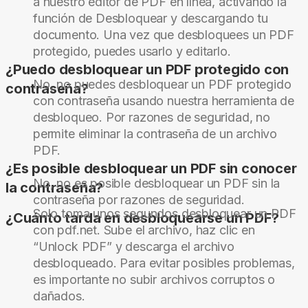
a nuestro editor de PDF en línea, activando la
función de Desbloquear y descargando tu
documento. Una vez que desbloquees un PDF
protegido, puedes usarlo y editarlo.
¿Puedo desbloquear un PDF protegido con
No, no puedes desbloquear un PDF protegido
contraseña?
con contraseña usando nuestra herramienta de
desbloqueo. Por razones de seguridad, no
permite eliminar la contraseña de un archivo
PDF.
¿Es posible desbloquear un PDF sin conocer
No, no es posible desbloquear un PDF sin la
la contraseña?
contraseña por razones de seguridad.
Solo toma unos segundos desbloquear un PDF
¿Cuánto tarda en desbloquearse un PDF?
con pdf.net. Sube el archivo, haz clic en
“Unlock PDF” y descarga el archivo
desbloqueado. Para evitar posibles problemas,
es importante no subir archivos corruptos o
dañados.