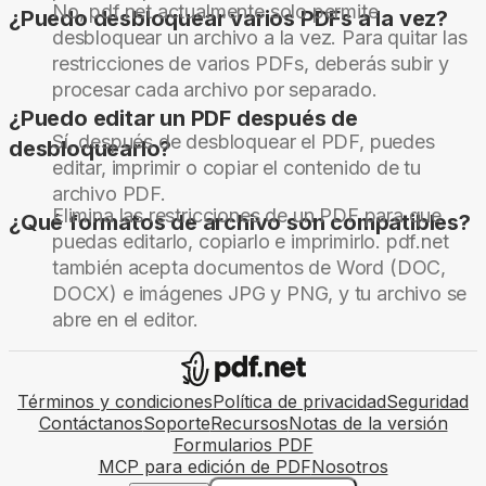
No, pdf.net actualmente solo permite
¿Puedo desbloquear varios PDFs a la vez?
desbloquear un archivo a la vez. Para quitar las
restricciones de varios PDFs, deberás subir y
procesar cada archivo por separado.
¿Puedo editar un PDF después de
Sí, después de desbloquear el PDF, puedes
desbloquearlo?
editar, imprimir o copiar el contenido de tu
archivo PDF.
Elimina las restricciones de un PDF para que
¿Qué formatos de archivo son compatibles?
puedas editarlo, copiarlo e imprimirlo. pdf.net
también acepta documentos de Word (DOC,
DOCX) e imágenes JPG y PNG, y tu archivo se
abre en el editor.
Términos y condiciones
Política de privacidad
Seguridad
Contáctanos
Soporte
Recursos
Notas de la versión
Formularios PDF
MCP para edición de PDF
Nosotros