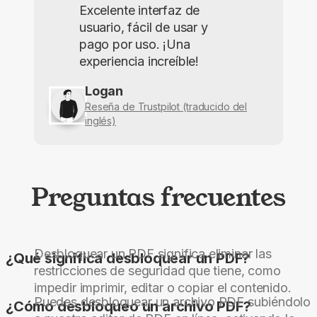
Excelente interfaz de
usuario, fácil de usar y
pago por uso. ¡Una
experiencia increíble!
Logan
Reseña de Trustpilot (traducido del
inglés)
Preguntas frecuentes
Desbloquear un PDF significa eliminar las
¿Qué significa desbloquear un PDF?
restricciones de seguridad que tiene, como
impedir imprimir, editar o copiar el contenido.
Puedes desbloquear un archivo PDF subiéndolo
¿Cómo desbloqueo un archivo PDF?