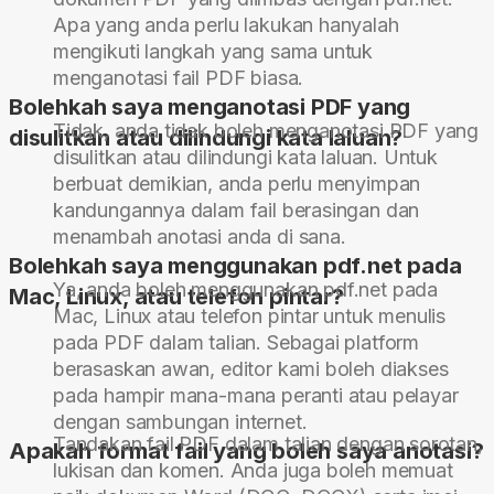
Apa yang anda perlu lakukan hanyalah
mengikuti langkah yang sama untuk
menganotasi fail PDF biasa.
Bolehkah saya menganotasi PDF yang
Tidak, anda tidak boleh menganotasi PDF yang
disulitkan atau dilindungi kata laluan?
disulitkan atau dilindungi kata laluan. Untuk
berbuat demikian, anda perlu menyimpan
kandungannya dalam fail berasingan dan
menambah anotasi anda di sana.
Bolehkah saya menggunakan pdf.net pada
Ya, anda boleh menggunakan pdf.net pada
Mac, Linux, atau telefon pintar?
Mac, Linux atau telefon pintar untuk menulis
pada PDF dalam talian. Sebagai platform
berasaskan awan, editor kami boleh diakses
pada hampir mana-mana peranti atau pelayar
dengan sambungan internet.
Tandakan fail PDF dalam talian dengan sorotan,
Apakah format fail yang boleh saya anotasi?
lukisan dan komen. Anda juga boleh memuat