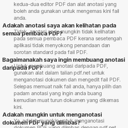
kedua-dua editor PDF dan alat anotasi yang
boleh anda gunakan untuk mengemas kini fail
anda.
Adakah anotasi saya akan kelihatan pada
Tidak, anotasi anda mungkin tidak kelihatan
semua pembaca PDF?
pada semua pembaca PDF kerana sesetengah
aplikasi tidak menyokong penandaan dan
sorotan standard pada fail PDF.
Bagaimanakah saya ingin membuang anotasi
Untuk membuang anotasi daripada PDF,
daripada PDF?
gunakan alat dalam talian pdf.net untuk
menganotasi dokumen dan mengedit fail PDF.
Selepas memuat naik fail anda, hanya pilih dan
padam anotasi yang ingin anda buang
kemudian muat turun dokumen yang dikemas
kini.
Adakah mungkin untuk menganotasi
Ya, adalah mungkin untuk menganotasi
dokumen PDF yang diimbas?
dokumen PDF yang diimbas dengan pdf.net.