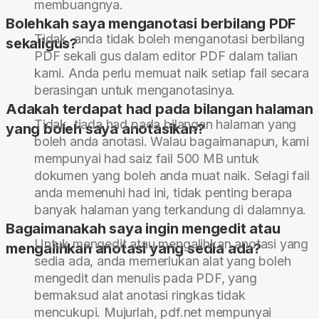
membuangnya.
Bolehkah saya menganotasi berbilang PDF
Tidak, anda tidak boleh menganotasi berbilang
sekaligus?
PDF sekali gus dalam editor PDF dalam talian
kami. Anda perlu memuat naik setiap fail secara
berasingan untuk menganotasinya.
Adakah terdapat had pada bilangan halaman
Tidak, tiada had pada bilangan halaman yang
yang boleh saya anotasikan?
boleh anda anotasi. Walau bagaimanapun, kami
mempunyai had saiz fail 500 MB untuk
dokumen yang boleh anda muat naik. Selagi fail
anda memenuhi had ini, tidak penting berapa
banyak halaman yang terkandung di dalamnya.
Bagaimanakah saya ingin mengedit atau
Untuk mengedit atau mengalihkan anotasi yang
mengalihkan anotasi yang sedia ada?
sedia ada, anda memerlukan alat yang boleh
mengedit dan menulis pada PDF, yang
bermaksud alat anotasi ringkas tidak
mencukupi. Mujurlah, pdf.net mempunyai