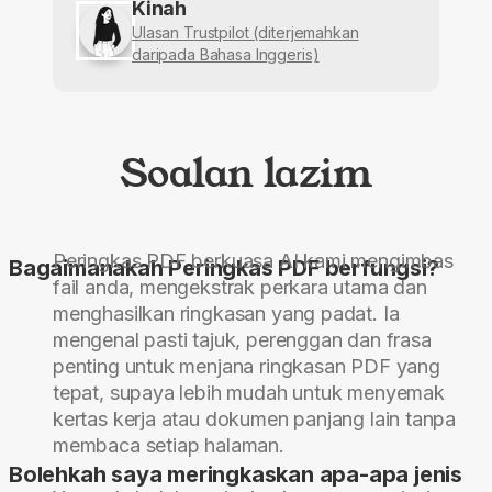
Kinah
Ulasan Trustpilot (diterjemahkan
daripada Bahasa Inggeris)
Soalan lazim
Peringkas PDF berkuasa AI kami mengimbas
Bagaimanakah Peringkas PDF berfungsi?
fail anda, mengekstrak perkara utama dan
menghasilkan ringkasan yang padat. Ia
mengenal pasti tajuk, perenggan dan frasa
penting untuk menjana ringkasan PDF yang
tepat, supaya lebih mudah untuk menyemak
kertas kerja atau dokumen panjang lain tanpa
membaca setiap halaman.
Bolehkah saya meringkaskan apa-apa jenis