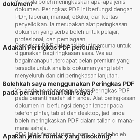
Ya, anda boleh meringkaskan apa-apa jenis
dokumen?
dokumen. Peringkas PDF ini berfungsi dengan
PDF, laporan, manual, eBuku, dan kertas
penyelidikan. Ia merupakan alat peringkasan
dokumen yang serba boleh untuk pelajar,
profesional, dan perniagaan.
Peringkas PDF dalam talian ini percuma untuk
Adakah Peringkas PDF percuma?
digunakan bagi ringkasan asas. Walau
bagaimanapun, terdapat pelan premium yang
tersedia untuk analisis dokumen yang lebih
menyeluruh dan ciri peringkasan lanjutan.
Bolehkah saya menggunakan Peringkas PDF
Ya, anda boleh menggunakan Peringkas PDF
pada peranti mudah alih saya?
pada peranti mudah alih anda. Alat peringkasan
dokumen ini berfungsi dengan lancar pada
telefon pintar, tablet dan desktop, jadi anda
boleh meringkaskan PDF dalam talian di mana-
mana sahaja.
PDF ialah format utama, namun, anda boleh
Apakah jenis format yang disokong?