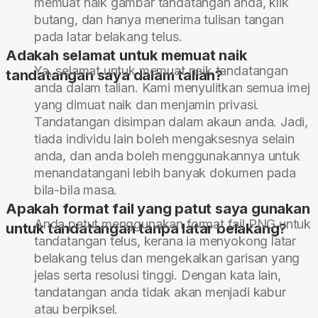
memuat naik gambar tandatangan anda, klik
butang, dan hanya menerima tulisan tangan
pada latar belakang telus.
Adakah selamat untuk memuat naik
Ya, selamat untuk memuat naik tandatangan
tandatangan saya dalam talian?
anda dalam talian. Kami menyulitkan semua imej
yang dimuat naik dan menjamin privasi.
Tandatangan disimpan dalam akaun anda. Jadi,
tiada individu lain boleh mengaksesnya selain
anda, dan anda boleh menggunakannya untuk
menandatangani lebih banyak dokumen pada
bila-bila masa.
Apakah format fail yang patut saya gunakan
Anda patut menggunakan format fail PNG untuk
untuk tandatangan tanpa latar belakang?
tandatangan telus, kerana ia menyokong latar
belakang telus dan mengekalkan garisan yang
jelas serta resolusi tinggi. Dengan kata lain,
tandatangan anda tidak akan menjadi kabur
atau berpiksel.