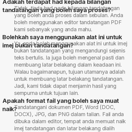
Adakah terdapat had kepada bilangan
Tidak, tiada had pada bilangan tandatangan
tandatangan yang boleh saya proses?
yang boleh anda proses dalam sebulan. Anda
boleh menggunakan editor tandatangan PDF
kami sebanyak yang anda mahu.
Bolehkah saya menggunakan alat ini untuk
Ya, anda boleh menggunakan alat ini untuk imej
imej bukan tandatangan?
bukan tandatangan yang mengandungi sejenis
teks bertulis. Ia juga boleh mengenal pasti dan
membuang latar belakang dalam keadaan ini.
Walau bagaimanapun, tujuan utamanya adalah
untuk membuang latar belakang tandatangan.
Jadi, kami tidak dapat menjamin hasil yang
sempurna untuk tujuan lain.
Apakah format fail yang boleh saya muat
Tandatangani dokumen PDF, Word (DOC,
naik?
DOCX), JPG, dan PNG dalam talian. Fail anda
dibuka dalam editor, tempat anda memuat naik
imej tandatangan dan latar belakang dialih