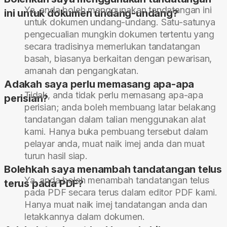
Ya, anda boleh menggunakan tandatangan ini
ini untuk dokumen undang-undang?
untuk dokumen undang-undang. Satu-satunya
pengecualian mungkin dokumen tertentu yang
secara tradisinya memerlukan tandatangan
basah, biasanya berkaitan dengan pewarisan,
amanah dan pengangkatan.
Adakah saya perlu memasang apa-apa
Tidak, anda tidak perlu memasang apa-apa
perisian?
perisian; anda boleh membuang latar belakang
tandatangan dalam talian menggunakan alat
kami. Hanya buka pembuang tersebut dalam
pelayar anda, muat naik imej anda dan muat
turun hasil siap.
Bolehkah saya menambah tandatangan telus
Ya, anda boleh menambah tandatangan telus
terus pada PDF?
pada PDF secara terus dalam editor PDF kami.
Hanya muat naik imej tandatangan anda dan
letakkannya dalam dokumen.