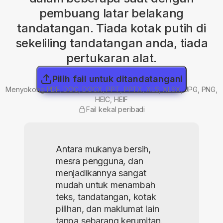
pembuang latar belakang
tandatangan. Tiada kotak putih di
sekeliling tandatangan anda, tiada
pertukaran alat.
Pilih fail untuk ditandatangani
Menyokong PDF, DOC, DOCX, PPT, PPTX, XLS, XLSX, JPG, PNG,
HEIC, HEIF
Fail kekal peribadi
Antara mukanya bersih,
mesra pengguna, dan
menjadikannya sangat
mudah untuk menambah
teks, tandatangan, kotak
pilihan, dan maklumat lain
tanpa sebarang kerumitan.