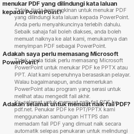
menukar PDF yang dilindungi kata laluan
Tidak, tiada kemungkinan untuk menukar PDF
kepada PowerPoint?
yang dilindungi kata laluan kepada PowerPoint.
Anda perlu menyahkuncinya terlebih dahulu.
Sebaik sahaja fail boleh diakses, anda boleh
memuat naiknya ke alat kami, menukarnya dan
menyimpan PDF sebagai PowerPoint.
Adakah saya perlu memasang Microsoft
Tidak, anda tidak perlu memasang Microsoft
PowerPoint?
PowerPoint untuk menukar PDF ke PPTX atau
PPT. Alat kami sepenuhnya berasaskan pelayar.
Walau bagaimanapun, anda memerlukan
PowerPoint atau program yang serasi untuk
melihat atau mengedit fail akhir.
Ya, selamat untuk memuat naik fail PDF ke
Adakah selamat untuk memuat naik fail PDF?
pdf.net. Penukar PDF ke PPT/PPTX kami
menggunakan sambungan HTTPS dan
memadam fail PDF yang dimuat naik secara
automatik selepas penukaran untuk melindungi