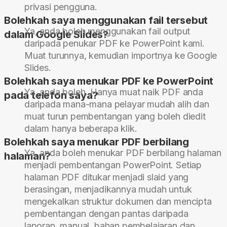
privasi pengguna.
Bolehkah saya menggunakan fail tersebut
Ya, anda boleh menggunakan fail output
dalam Google Slides?
daripada penukar PDF ke PowerPoint kami.
Muat turunnya, kemudian importnya ke Google
Slides.
Bolehkah saya menukar PDF ke PowerPoint
Ya, anda boleh. Hanya muat naik PDF anda
pada telefon saya?
daripada mana-mana pelayar mudah alih dan
muat turun pembentangan yang boleh diedit
dalam hanya beberapa klik.
Bolehkah saya menukar PDF berbilang
Ya, anda boleh menukar PDF berbilang halaman
halaman?
menjadi pembentangan PowerPoint. Setiap
halaman PDF ditukar menjadi slaid yang
berasingan, menjadikannya mudah untuk
mengekalkan struktur dokumen dan mencipta
pembentangan dengan pantas daripada
laporan, manual, bahan pembelajaran dan