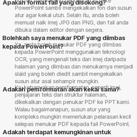
pdf.net menyokong penukaran PDF ke
Apakah format fail yang disokong?
PowerPoint sambil mengekalkan fon dan susun
atur agar kekal utuh. Selain itu, anda boleh
memuat naik imej JPG dan PNG, dan fail anda
dibuka dalam editor dengan segera.
Bolehkah saya menukar PDF yang diimbas
Ya, anda boleh menukar PDF yang diimbas
kepada PowerPoint?
kepada PowerPoint menggunakan teknologi
OCR, yang mengenali teks dan imej daripada
halaman yang diimbas dan menukarnya menjadi
slaid yang boleh diedit sambil mengekalkan
susun atur asal sehampir mungkin.
Ya, kebanyakan pemformatan, seperti imej,
Adakah pemformatan akan kekal sama?
penjajaran teks dan struktur halaman,
dikekalkan dengan penukar PDF ke PPT kami.
Walau bagaimanapun, susun atur yang
kompleks mungkin memerlukan pelarasan kecil
selepas menukar PDF kepada fail PowerPoint.
Adakah terdapat kemungkinan untuk