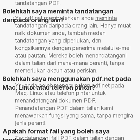
tandatangan PDF.
Bolehkah saya meminta tandatangan
Ya, pdf.net membolehkan anda
meminta
daripada orang lain?
tandatangan
daripada orang lain. Hanya muat
naik dokumen anda, tambah medan
tandatangan yang diperlukan, dan
kongsikannya dengan penerima melalui e-mel
atau pautan. Mereka boleh menandatangani
dalam talian dari mana-mana peranti, tanpa
memerlukan akaun atau perisian.
Bolehkah saya menggunakan pdf.net pada
Ya, anda boleh menggunakan pdf.net pada
Mac, Linux atau telefon pintar?
Mac, Linux atau telefon pintar untuk
menandatangani dokumen PDF.
Penandatangan PDF dalam talian kami
menawarkan fungsi yang sama, tanpa mengira
jenis peranti.
Apakah format fail yang boleh saya
Tandatangani fail PDF dalam talian dengan
tandatangani?