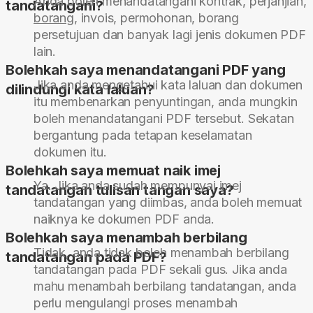
Anda boleh menandatangani kontrak, perjanjian,
tandatangani?
borang
, invois, permohonan, borang
persetujuan dan banyak lagi jenis dokumen PDF
lain.
Bolehkah saya menandatangani PDF yang
Jika anda mengetahui kata laluan dan dokumen
dilindungi kata laluan?
itu membenarkan penyuntingan, anda mungkin
boleh menandatangani PDF tersebut. Sekatan
bergantung pada tetapan keselamatan
dokumen itu.
Bolehkah saya memuat naik imej
Ya. Jika anda sudah mempunyai imej
tandatangan tulisan tangan saya?
tandatangan yang diimbas, anda boleh memuat
naiknya ke dokumen PDF anda.
Bolehkah saya menambah berbilang
Tidak, anda tidak boleh menambah berbilang
tandatangan pada PDF?
tandatangan pada PDF sekali gus. Jika anda
mahu menambah berbilang tandatangan, anda
perlu mengulangi proses menambah