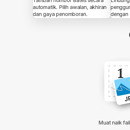
Tambah nombor Bates secara
Lindung
automatik. Pilih awalan, akhiran
penggun
dan gaya penomboran.
dengan k
1
Muat naik fa