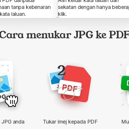
i PDF daripada
Alih keluar kata laluan dan
aan tanpa kebenaran
sekatan dengan hanya beber
ata laluan.
klik.
Cara menukar JPG ke PD
2
il JPG anda
Tukar imej kepada PDF
Mua