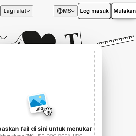
Lagi alat
MS
Log masuk
Mulakan
askan fail di sini untuk menukar
Menyokong PNG, JPG, DOC, DOCX, HEIC