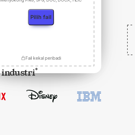
Pilih fail
Fail kekal peribadi
 industri
*