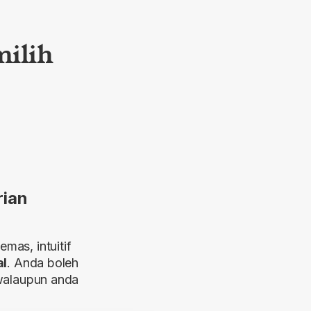
ilih
rian
mas, intuitif
al
. Anda boleh
walaupun anda