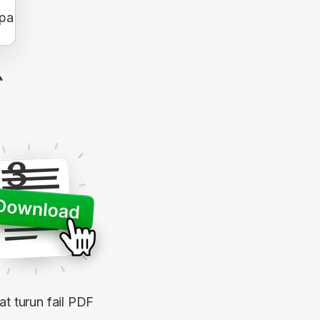
apa
F
3
t turun fail PDF