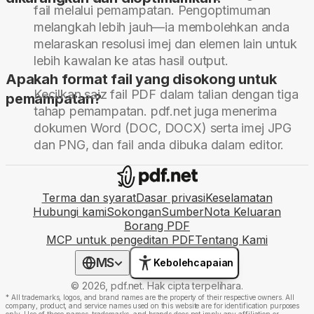
fail melalui pemampatan. Pengoptimuman
melangkah lebih jauh—ia membolehkan anda
melaraskan resolusi imej dan elemen lain untuk
lebih kawalan ke atas hasil output.
Apakah format fail yang disokong untuk
Kecilkan saiz fail PDF dalam talian dengan tiga
pemampatan?
tahap pemampatan. pdf.net juga menerima
dokumen Word (DOC, DOCX) serta imej JPG
dan PNG, dan fail anda dibuka dalam editor.
Terma dan syarat
Dasar privasi
Keselamatan
Hubungi kami
Sokongan
Sumber
Nota Keluaran
Borang PDF
MCP untuk pengeditan PDF
Tentang Kami
MS
Kebolehcapaian
© 2026, pdf.net. Hak cipta terpelihara.
*
All trademarks, logos, and brand names are the property of their respective owners. All
company, product, and service names used on this website are for identification purposes