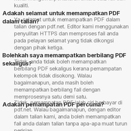
kualiti.
Adakah selamat untuk memampatkan PDF
Ya, selamat untuk memampatkan PDF dalam
dalam talian?
talian dengan pdf.net. Editor kami menggunakan
penyulitan HTTPS dan memproses fail anda
pada pelayan selamat yang tidak dikongsi
dengan pihak ketiga.
Bolehkah saya memampatkan berbilang PDF
Tidak, anda tidak boleh memampatkan
sekaligus?
berbilang PDF sekaligus kerana pemampatan
kelompok tidak disokong. Walau
bagaimanapun, anda masih boleh
memampatkan berbilang fail dengan
memprosesnya satu demi satu.
Tidak, pemampatan PDF ialah ciri berbayar di
Adakah pemampatan PDF percuma?
pdf.net. Walau bagaimanapun, dengan editor
dalam talian kami, anda boleh memampatkan
fail anda dalam talian tanpa apa-apa muat turun
perisian.