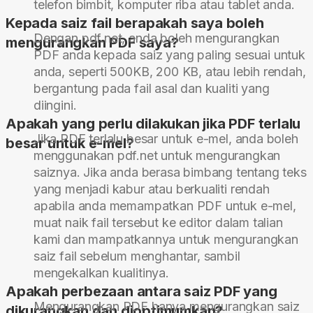
telefon bimbit, komputer riba atau tablet anda.
Kepada saiz fail berapakah saya boleh
Dengan pdf.net, anda boleh mengurangkan
mengurangkan PDF saya?
PDF anda kepada saiz yang paling sesuai untuk
anda, seperti 500KB, 200 KB, atau lebih rendah,
bergantung pada fail asal dan kualiti yang
diingini.
Apakah yang perlu dilakukan jika PDF terlalu
Jika PDF terlalu besar untuk e-mel, anda boleh
besar untuk e-mel?
menggunakan pdf.net untuk mengurangkan
saiznya. Jika anda berasa bimbang tentang teks
yang menjadi kabur atau berkualiti rendah
apabila anda memampatkan PDF untuk e-mel,
muat naik fail tersebut ke editor dalam talian
kami dan mampatkannya untuk mengurangkan
saiz fail sebelum menghantar, sambil
mengekalkan kualitinya.
Apakah perbezaan antara saiz PDF yang
Mengurangkan PDF hanya mengurangkan saiz
dikurangkan dan dioptimumkan?