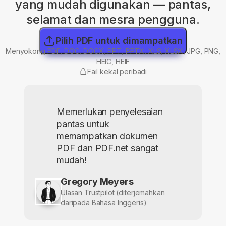
yang mudah digunakan — pantas,
selamat dan mesra pengguna.
Pilih PDF untuk dimampatkan
Menyokong PDF, DOC, DOCX, PPT, PPTX, XLS, XLSX, JPG, PNG,
HEIC, HEIF
Fail kekal peribadi
Memerlukan penyelesaian
pantas untuk
memampatkan dokumen
PDF dan PDF.net sangat
mudah!
Gregory Meyers
Ulasan Trustpilot (diterjemahkan
daripada Bahasa Inggeris)