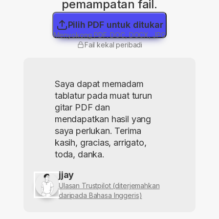
pemampatan fail.
Pilih PDF untuk ditukar
Menyokong PDF, DOC, DOCX, JPG
Fail kekal peribadi
Saya dapat memadam
tablatur pada muat turun
gitar PDF dan
mendapatkan hasil yang
saya perlukan. Terima
kasih, gracias, arrigato,
toda, danka.
jjay
Ulasan Trustpilot (diterjemahkan
daripada Bahasa Inggeris)