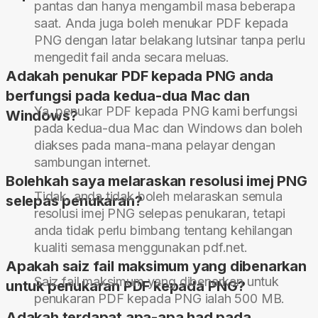
pantas dan hanya mengambil masa beberapa
saat. Anda juga boleh menukar PDF kepada
PNG dengan latar belakang lutsinar tanpa perlu
mengedit fail anda secara meluas.
Adakah penukar PDF kepada PNG anda
berfungsi pada kedua-dua Mac dan
Ya, penukar PDF kepada PNG kami berfungsi
Windows?
pada kedua-dua Mac dan Windows dan boleh
diakses pada mana-mana pelayar dengan
sambungan internet.
Bolehkah saya melaraskan resolusi imej PNG
Tidak, anda tidak boleh melaraskan semula
selepas penukaran?
resolusi imej PNG selepas penukaran, tetapi
anda tidak perlu bimbang tentang kehilangan
kualiti semasa menggunakan pdf.net.
Apakah saiz fail maksimum yang dibenarkan
Saiz fail maksimum yang dibenarkan untuk
untuk penukaran PDF kepada PNG?
penukaran PDF kepada PNG ialah 500 MB.
Adakah terdapat apa-apa had pada