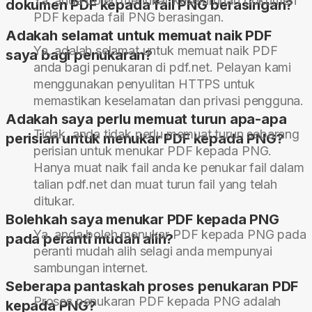
Ya, anda boleh menukar keseluruhan dokumen
dokumen PDF kepada fail PNG berasingan?
PDF kepada fail PNG berasingan.
Adakah selamat untuk memuat naik PDF
Ya, adalah selamat untuk memuat naik PDF
saya bagi penukaran?
anda bagi penukaran di pdf.net. Pelayan kami
menggunakan penyulitan HTTPS untuk
memastikan keselamatan dan privasi pengguna.
Adakah saya perlu memuat turun apa-apa
Tidak, anda tidak perlu memuat turun sebarang
perisian untuk menukar PDF kepada PNG?
perisian untuk menukar PDF kepada PNG.
Hanya muat naik fail anda ke penukar fail dalam
talian pdf.net dan muat turun fail yang telah
ditukar.
Bolehkah saya menukar PDF kepada PNG
Ya, anda boleh menukar PDF kepada PNG pada
pada peranti mudah alih?
peranti mudah alih selagi anda mempunyai
sambungan internet.
Seberapa pantaskah proses penukaran PDF
Proses penukaran PDF kepada PNG adalah
kepada PNG?