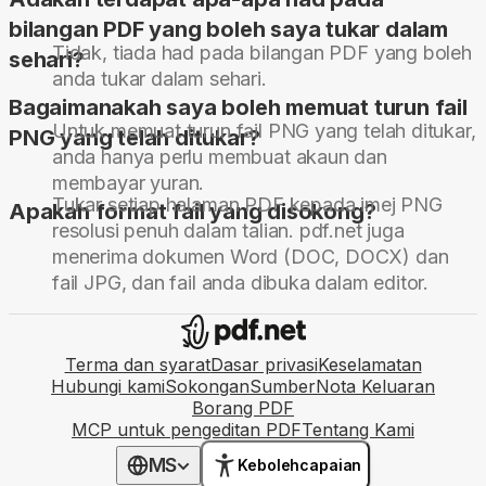
bilangan PDF yang boleh saya tukar dalam
Tidak, tiada had pada bilangan PDF yang boleh
sehari?
anda tukar dalam sehari.
Bagaimanakah saya boleh memuat turun fail
Untuk memuat turun fail PNG yang telah ditukar,
PNG yang telah ditukar?
anda hanya perlu membuat akaun dan
membayar yuran.
Tukar setiap halaman PDF kepada imej PNG
Apakah format fail yang disokong?
resolusi penuh dalam talian. pdf.net juga
menerima dokumen Word (DOC, DOCX) dan
fail JPG, dan fail anda dibuka dalam editor.
Terma dan syarat
Dasar privasi
Keselamatan
Hubungi kami
Sokongan
Sumber
Nota Keluaran
Borang PDF
MCP untuk pengeditan PDF
Tentang Kami
MS
Kebolehcapaian