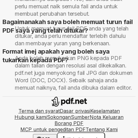
perlu memuat naik semula fail anda untuk
membuat perubahan tersebut.
Bagaimanakah saya boleh memuat turun fail
Untuk memuat turun fail PDF anda yang telah
PDF saya yang telah ditukar?
ditukar, anda perlu mendaftar terlebih dahulu
dan membayar yuran yang berkenaan.
Format imej apakah yang boleh saya
Anda boleh menukarkan PNG kepada PDF
tukarkan kepada PDF?
dalam talian dengan resolusi asal dikekalkan.
pdf.net juga menyokong fail JPG dan dokumen
Word (DOC, DOCX). Sebaik sahaja anda
memuat naiknya, fail anda dibuka dalam editor.
Terma dan syarat
Dasar privasi
Keselamatan
Hubungi kami
Sokongan
Sumber
Nota Keluaran
Borang PDF
MCP untuk pengeditan PDF
Tentang Kami