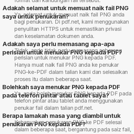
format dan kandungan fail tersebut.
Adakah selamat untuk memuat naik fail PNG
Ya, selamat untuk memuat naik fail PNG anda
saya untuk penukaran?
bagi penukaran. Di pdf.net, kami menggunakan
penyulitan HTTPS untuk memastikan privasi
dan keselamatan dokumen anda.
Adakah saya perlu memasang apa-apa
Tidak, anda tidak perlu memasang sebarang
perisian untuk menukar PNG kepada PDF?
perisian untuk menukar PNG kepada PDF.
Hanya muat naik fail PNG anda ke penukar
PNG-ke-PDF dalam talian kami dan selesaikan
proses itu dalam beberapa saat.
Bolehkah saya menukar PNG kepada PDF
Ya, anda boleh menukar PNG kepada PDF pada
pada telefon pintar atau tablet saya?
telefon pintar atau tablet anda menggunakan
penukar fail dalam talian pdf.net.
Berapa lamakah masa yang diambil untuk
Kebanyakan penukaran PNG ke PDF selesai
penukaran PNG kepada PDF?
dalam beberapa saat, bergantung pada saiz fail,