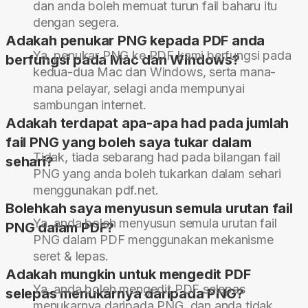
dan anda boleh memuat turun fail baharu itu
dengan segera.
Adakah penukar PNG kepada PDF anda
Ya, penukar PNG ke PDF kami berfungsi pada
berfungsi pada Mac dan Windows?
kedua-dua Mac dan Windows, serta mana-
mana pelayar, selagi anda mempunyai
sambungan internet.
Adakah terdapat apa-apa had pada jumlah
fail PNG yang boleh saya tukar dalam
Tidak, tiada sebarang had pada bilangan fail
sehari?
PNG yang anda boleh tukarkan dalam sehari
menggunakan pdf.net.
Bolehkah saya menyusun semula urutan fail
Ya, anda boleh menyusun semula urutan fail
PNG dalam PDF?
PNG dalam PDF menggunakan mekanisme
seret & lepas.
Adakah mungkin untuk mengedit PDF
Ya, anda boleh mengedit PDF selepas
selepas menukarnya daripada PNG?
menukarnya daripada PNG, dan anda tidak