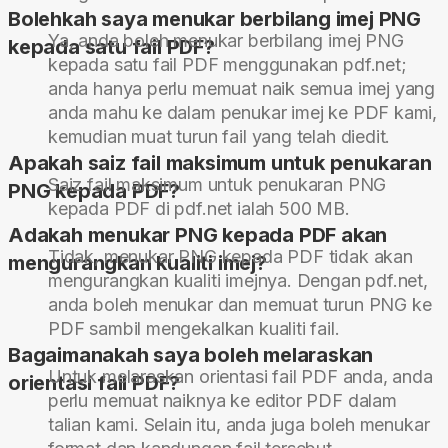
Bolehkah saya menukar berbilang imej PNG
Ya, anda boleh menukar berbilang imej PNG
kepada satu fail PDF?
kepada satu fail PDF menggunakan pdf.net;
anda hanya perlu memuat naik semua imej yang
anda mahu ke dalam penukar imej ke PDF kami,
kemudian muat turun fail yang telah diedit.
Apakah saiz fail maksimum untuk penukaran
Saiz fail maksimum untuk penukaran PNG
PNG kepada PDF?
kepada PDF di pdf.net ialah 500 MB.
Adakah menukar PNG kepada PDF akan
Tidak, menukar PNG kepada PDF tidak akan
mengurangkan kualiti imej?
mengurangkan kualiti imejnya. Dengan pdf.net,
anda boleh menukar dan memuat turun PNG ke
PDF sambil mengekalkan kualiti fail.
Bagaimanakah saya boleh melaraskan
Untuk melaraskan orientasi fail PDF anda, anda
orientasi fail PDF?
perlu memuat naiknya ke editor PDF dalam
talian kami. Selain itu, anda juga boleh menukar