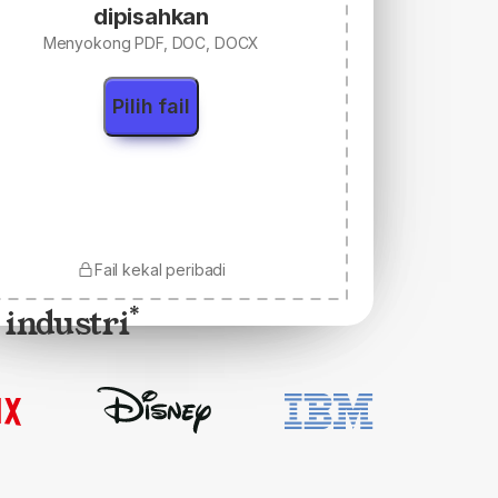
dipisahkan
Menyokong PDF, DOC, DOCX
Pilih fail
Fail kekal peribadi
 industri
*