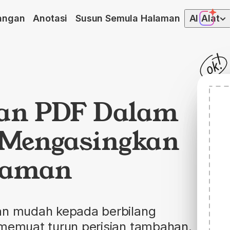
angan
Anotasi
Susun Semula Halaman
AI
Alat
han PDF Dalam
 Mengasingkan
alaman
gan mudah kepada berbilang
 memuat turun perisian tambahan.