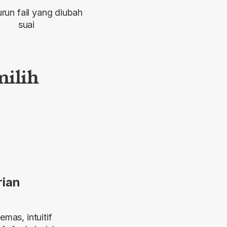
run fail yang diubah
suai
ilih
rian
mas, intuitif