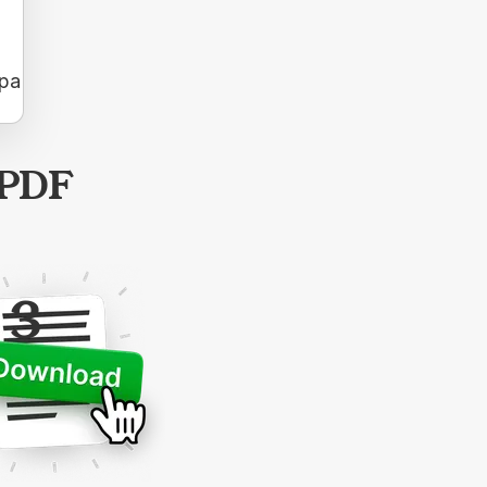
apa
 PDF
3