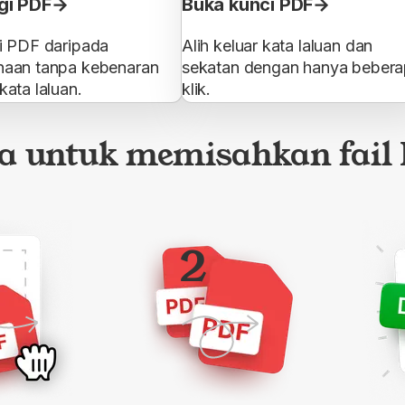
gi PDF
Buka kunci PDF
i PDF daripada
Alih keluar kata laluan dan
aan tanpa kebenaran
sekatan dengan hanya beber
ata laluan.
klik.
a untuk memisahkan fail
2