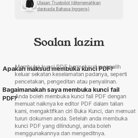
Ulasan Trustpilot (diterjemahkan
daripada Bahasa Inggeris)
Soalan lazim
Membuka kunci PDF bermaksud mengalih
Apakah maksud membuka kunci PDF?
keluar sekatan keselamatan padanya, seperti
pencetakan, pengeditan atau penyalinan.
Bagaimanakah saya membuka kunci fail
Anda boleh membuka kunci fail PDF dengan
PDF?
memuat naiknya ke editor PDF dalam talian
kami, mengaktifkan ciri Buka Kunci, dan memuat
turun dokumen anda. Setelah anda membuka
kunci PDF yang dilindungi, anda boleh
menggunakannya dan mengeditnya.