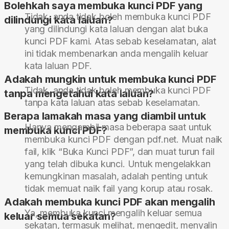
Bolehkah saya membuka kunci PDF yang
Tidak, anda tidak boleh membuka kunci PDF
dilindungi kata laluan?
yang dilindungi kata laluan dengan alat buka
kunci PDF kami. Atas sebab keselamatan, alat
ini tidak membenarkan anda mengalih keluar
kata laluan PDF.
Adakah mungkin untuk membuka kunci PDF
Tidak, anda tidak boleh membuka kunci PDF
tanpa mengetahui kata laluan?
tanpa kata laluan atas sebab keselamatan.
Berapa lamakah masa yang diambil untuk
Hanya mengambil masa beberapa saat untuk
membuka kunci PDF?
membuka kunci PDF dengan pdf.net. Muat naik
fail, klik “Buka Kunci PDF”, dan muat turun fail
yang telah dibuka kunci. Untuk mengelakkan
kemungkinan masalah, adalah penting untuk
tidak memuat naik fail yang korup atau rosak.
Adakah membuka kunci PDF akan mengalih
Ya, membuka kunci mengalih keluar semua
keluar semua sekatan?
sekatan, termasuk melihat, mengedit, menyalin