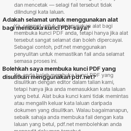
dan mencetak — selagi fail tersebut tidak
dilindungi kata laluan.
Adakah selamat untuk menggunakan alat
Ya, selamat untuk menggunakan alat bagi
bagi membuka kunci PDF saya?
membuka kunci PDF anda, tetapi hanya jika alat
tersebut sangat selamat dan boleh dipercayai.
Sebagai contoh, pdf.net menggunakan
penyulitan untuk memastikan fail anda selamat
semasa proses ini.
Bolehkah saya membuka kunci PDF yang
Ya, anda boleh membuka kunci PDF yang
disulitkan menggunakan pdf.net?
disulitkan dengan editor dalam talian kami,
tetapi hanya jika anda memasukkan kata laluan
yang betul. Alat buka kunci kami tidak memintas
atau mengalih keluar kata laluan daripada
dokumen yang disulitkan. Walau bagaimanapun,
sebaik sahaja anda membuka fail dengan kata
laluan yang betul, pdf.net membolehkan anda