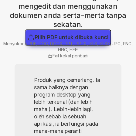
mengedit dan menggunakan
dokumen anda serta-merta tanpa
sekatan.
Pilih PDF untuk dibuka kunci
Menyokong PDF, DOC, DOCX, PPT, PPTX, XLS, XLSX, JPG, PNG,
HEIC, HEIF
Fail kekal peribadi
Produk yang cemerlang. Ia
sama baiknya dengan
program desktop yang
lebih terkenal (dan lebih
mahal). Lebih-lebih lagi,
oleh sebab ia sebuah
aplikasi, ia berfungsi pada
mana-mana peranti