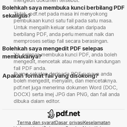
mengedit dokumen tersebut.
Bolehkah saya membuka kunci berbilang PDF
Tidak, pdf.net pada masa ini menyokong
sekaligus?
pembukaan kunci satu fail pada satu masa.
Untuk mengalih keluar sekatan daripada
berbilang PDF, anda perlu memuat naik dan
memproses setiap fail secara berasingan.
Bolehkah saya mengedit PDF selepas
Ya, selepas membuka kunci PDF, anda boleh
membukanya?
mengedit, mencetak atau menyalin kandungan
fail PDF anda.
Buang sekatan daripada PDF supaya anda
Apakah format fail yang disokong?
boleh mengedit, menyalin, dan mencetaknya.
pdf.net juga menerima dokumen Word (DOC,
DOCX) serta imej JPG dan PNG, dan fail anda
dibuka dalam editor.
Terma dan syarat
Dasar privasi
Keselamatan